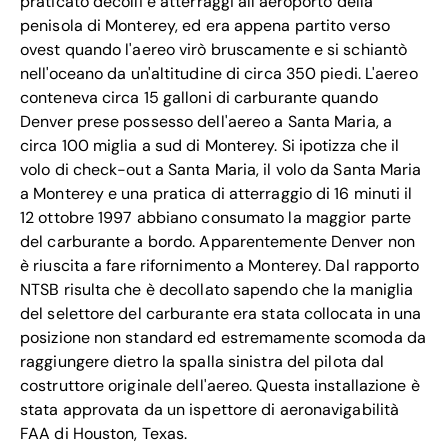
praticato decolli e atterraggi all'aeroporto della
penisola di Monterey, ed era appena partito verso
ovest quando l'aereo virò bruscamente e si schiantò
nell'oceano da un'altitudine di circa 350 piedi. L'aereo
conteneva circa 15 galloni di carburante quando
Denver prese possesso dell'aereo a Santa Maria, a
circa 100 miglia a sud di Monterey. Si ipotizza che il
volo di check-out a Santa Maria, il volo da Santa Maria
a Monterey e una pratica di atterraggio di 16 minuti il
12 ottobre 1997 abbiano consumato la maggior parte
del carburante a bordo. Apparentemente Denver non
è riuscita a fare rifornimento a Monterey. Dal rapporto
NTSB risulta che è decollato sapendo che la maniglia
del selettore del carburante era stata collocata in una
posizione non standard ed estremamente scomoda da
raggiungere dietro la spalla sinistra del pilota dal
costruttore originale dell'aereo. Questa installazione è
stata approvata da un ispettore di aeronavigabilità
FAA di Houston, Texas.