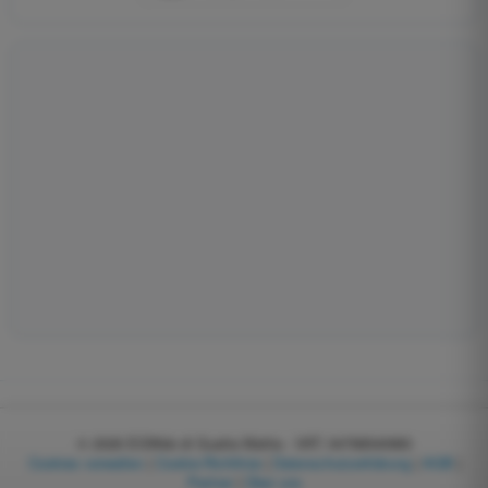
© 2026
EGWeb di Guatta Mattia - VAT: 04768540983
Cookies verwalten
|
Cookie-Richtlinie
|
Datenschutzerklärung
|
AGB
|
Partner
|
Über uns