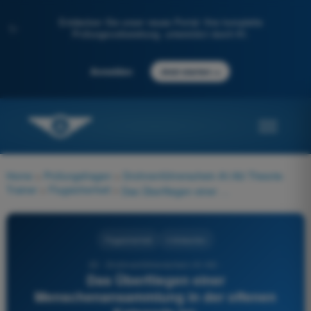
Entdecken Sie unser neues Portal: Ihre komplette
✨
Prüfungsvorbereitung, unterstützt durch KI.
→
Anmelden
Jetzt starten
Home
>
Prüfungsfragen
>
Drohnenführerschein A1/A3 Theorie-
Trainer
>
Flugsicherheit
>
Das Überfliegen einer Menschenansammlung in der offenen Kategorie ist:
Flugsicherheit
4 Antworten
22 - Drohnenführerschein A1/A3 -
Das Überfliegen einer
Menschenansammlung in der offenen