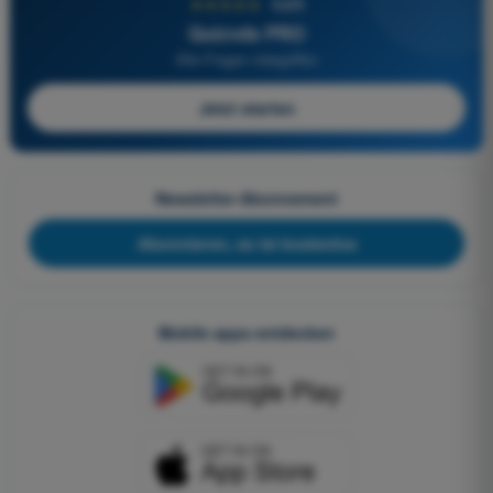
★★★★★
4,6/5
Quizvds PRO
Alle Fragen inbegriffen
Jetzt starten
Newsletter-Abonnement
Abonnieren, es ist kostenlos
Mobile apps entdecken