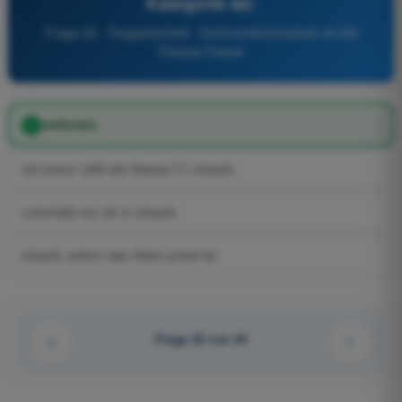
Kategorie ist:
Frage 22 - Flugsicherheit - Drohnenführerschein A1/A3
Theorie-Trainer
verboten.
mit einem UAS der Klasse C1 erlaubt.
unterhalb von 30 m erlaubt.
erlaubt, sofern das Video privat ist.
Frage 22 von 44