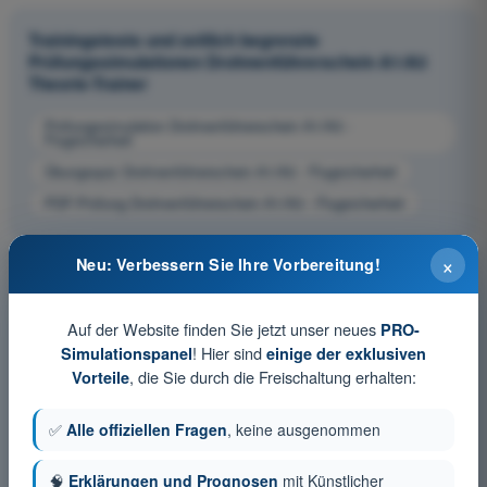
Trainingstests und zeitlich begrenzte
Prüfungssimulationen Drohnenführerschein A1/A3
Theorie-Trainer
Prüfungssimulation Drohnenführerschein A1/A3 -
Flugsicherheit
Übungsquiz Drohnenführerschein A1/A3 - Flugsicherheit
PDF-Prüfung Drohnenführerschein A1/A3 - Flugsicherheit
×
Neu: Verbessern Sie Ihre Vorbereitung!
Auf der Website finden Sie jetzt unser neues
PRO-
! Hier sind
Simulationspanel
einige der exklusiven
, die Sie durch die Freischaltung erhalten:
Vorteile
✅
Alle offiziellen Fragen
, keine ausgenommen
🧠
Erklärungen und Prognosen
mit Künstlicher