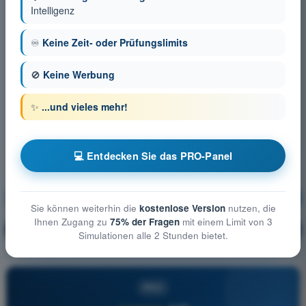
Intelligenz
♾️
Keine Zeit- oder Prüfungslimits
🚫
Keine Werbung
✨
...und vieles mehr!
💻 Entdecken Sie das PRO-Panel
Flugsicherheit
Ausbildung!
Sie können weiterhin die
kostenlose Version
nutzen, die
Ihnen Zugang zu
75% der Fragen
mit einem Limit von 3
Erläuterung der Frage
🔒
PRO
Simulationen alle 2 Stunden bietet.
PRO