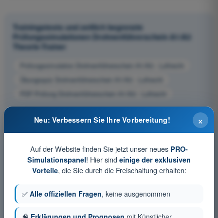
Trainingstests und zeitlich begrenzte
Prüfungssimulationen Drohnenführerschein A1/A3
Theorie-Trainer
Prüfungssimulation Drohnenführerschein A1/A3 - Luftrecht
Übungsquiz Drohnenführerschein A1/A3 - Luftrecht
PDF-Prüfung Drohnenführerschein A1/A3 - Luftrecht
×
Neu: Verbessern Sie Ihre Vorbereitung!
Auf der Website finden Sie jetzt unser neues
PRO-
! Hier sind
Simulationspanel
einige der exklusiven
, die Sie durch die Freischaltung erhalten:
Vorteile
✅
Alle offiziellen Fragen
, keine ausgenommen
🧠
Erklärungen und Prognosen
mit Künstlicher