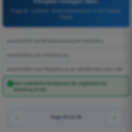
Fernpilot verfügen über:
Frage 45 - Luftrecht - Drohnenführerschein A1/A3 Theorie-
Trainer
ausschließlich die Betriebsanleitung des Herstellers.
ausschließlich eine Versicherung.
ausschließlich eine Registrierung als UAS-Betreiber beim LBA.
eine zusätzliche Kompetenz A2, ergänzend zur
Schulung A1/A3.
Frage 45 von 58