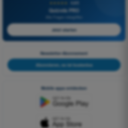
★★★★★
4,6/5
Quizvds PRO
Alle Fragen inbegriffen
Jetzt starten
Newsletter-Abonnement
Abonnieren, es ist kostenlos
Mobile apps entdecken