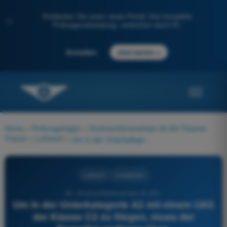
Entdecken Sie unser neues Portal: Ihre komplette
✨
Prüfungsvorbereitung, unterstützt durch KI.
→
Anmelden
Jetzt starten
Home
>
Prüfungsfragen
>
Drohnenführerschein A1/A3 Theorie-
Trainer
>
Luftrecht
>
Um in der Unterkategorie A2 mit einem UAS der Klasse C2 zu fliegen, muss der Fernpilot verfügen über:
Luftrecht
4 Antworten
45 - Drohnenführerschein A1/A3 -
Um in der Unterkategorie A2 mit einem UAS
der Klasse C2 zu fliegen, muss der