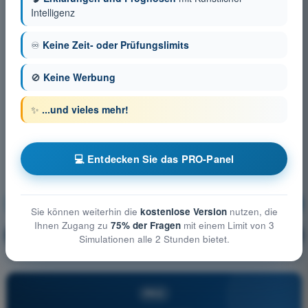
Intelligenz
♾️
Keine Zeit- oder Prüfungslimits
🚫
Keine Werbung
✨
...und vieles mehr!
💻 Entdecken Sie das PRO-Panel
Luftrecht
Ausbildung!
Sie können weiterhin die
kostenlose Version
nutzen, die
Ihnen Zugang zu
75% der Fragen
mit einem Limit von 3
Erläuterung der Frage
🔒
PRO
Simulationen alle 2 Stunden bietet.
PRO