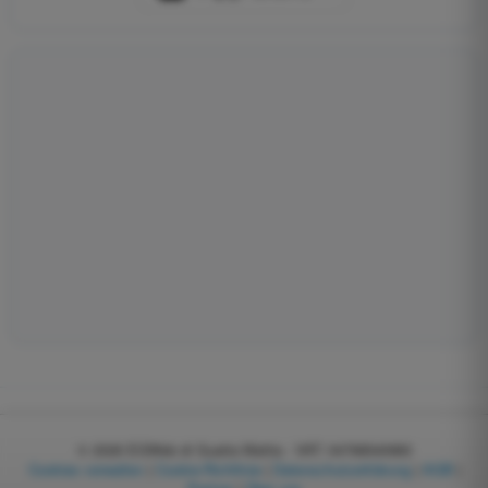
© 2026
EGWeb di Guatta Mattia - VAT: 04768540983
Cookies verwalten
|
Cookie-Richtlinie
|
Datenschutzerklärung
|
AGB
|