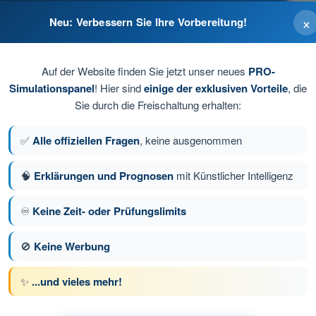
×
Neu: Verbessern Sie Ihre Vorbereitung!
Auf der Website finden Sie jetzt unser neues
PRO-
rholungsgebieten.
Simulationspanel
! Hier sind
einige der exklusiven Vorteile
, die
Sie durch die Freischaltung erhalten:
✅
Alle offiziellen Fragen
, keine ausgenommen
🧠
Erklärungen und Prognosen
mit Künstlicher Intelligenz
♾️
Keine Zeit- oder Prüfungslimits
ge 47 von 58
Nächste Frage
🚫
Keine Werbung
✨
...und vieles mehr!
üfungssimulationen Drohnenführerschein A1/A3