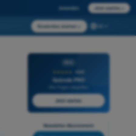
Anmelden
Jetzt starten
→
Kostenlos starten
→
DE
PRO
★★★★★
4,6/5
Quizvds PRO
Alle Fragen inbegriffen
Jetzt starten
Newsletter-Abonnement