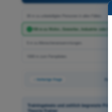
30 m zu unbeteiligten Personen in allen Fällen.
150 m zu Wohn-, Gewerbe-, Industrie- oder E
5 m zu Menschenansammlungen.
1000 m zum Fernpiloten.
Vorherige Frage
Fra
Trainingstests und zeitlich begrenzte Pr
Theorie-Trainer