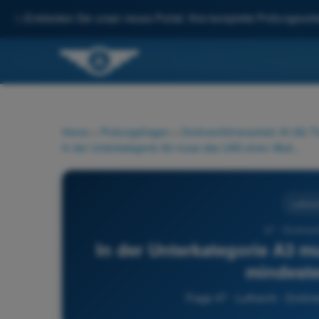
✨
Entdecken Sie unser neues Portal: Ihre komplette Prüfungsvorbe
Home
>
Prüfungsfragen
>
Drohnenführerschein A1/A3 Th
In der Unterkategorie A3 muss das UAS einen Abstand von mindestens einhalten:
Luftrech
47 - Drohnen
In der Unterkategorie A3 
mindeste
Frage 47 - Luftrecht - Drohn