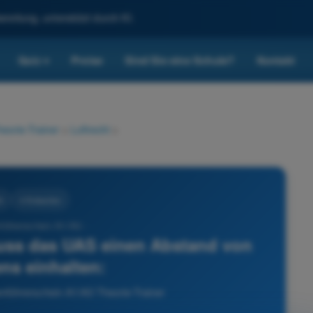
reitung, unterstützt durch KI.
Quiz
Preise
Sind Sie eine Schule?
Kontakt
▾
eorie-Trainer
>
Luftrecht
>
t
4 Antworten
führerschein A1/A3 -
muss das UAS einen Abstand von
ns einhalten:
enführerschein A1/A3 Theorie-Trainer