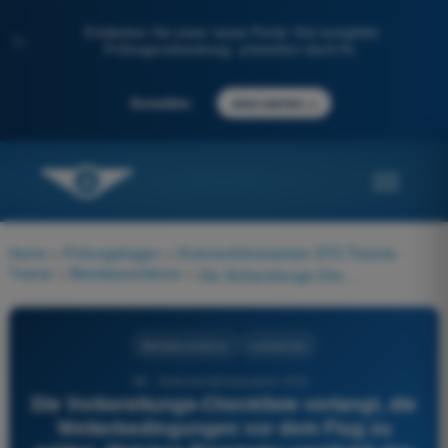
Entdecken Sie unser neues Portal: Ihre komplette
✨
Prüfungsvorbereitung, unterstützt durch KI.
→
Anmelden
Jetzt starten
Home
>
Prüfungsfragen
>
Drohnenführerschein STS Theorie-
Trainer
>
Betriebsverfahren
>
Die Vorbereitungs-Checkliste verlangt, die Wetterbedingungen vor dem Flug zu prüfen. Welchen Parameter empfiehlt das Verfahren, über die vom Hersteller veröffentlichten Grenzen hinaus systematisch mit den betrieblichen Grenzwerten des Betriebshandbuchs abzugleichen?
Betriebsverfahren
4 Antworten
56 - Drohnenführerschein STS -
Die Vorbereitungs-Checkliste verlangt, die
Wetterbedingungen vor dem Flug zu