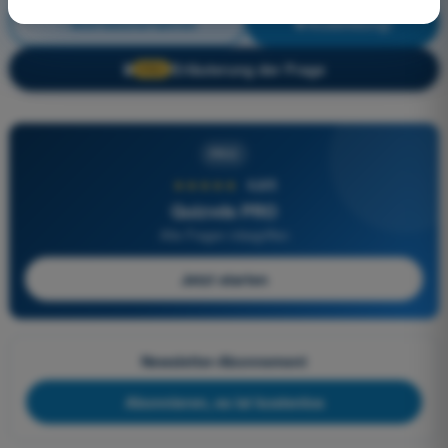
Betriebsverfahren
Ausbildung!
Erläuterung der Frage
🔒
PRO
PRO
★★★★★
4,6/5
Quizvds PRO
Alle Fragen inbegriffen
Jetzt starten
Newsletter-Abonnement
Abonnieren, es ist kostenlos