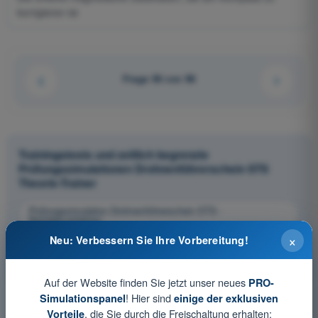
korrigieren ist
Frage 56 von 96
Trainingstests und zeitlich begrenzte
Prüfungssimulationen Drohnenführerschein STS
Theorie-Trainer
Prüfungssimulation Drohnenführerschein STS -
Betriebsverfahren
×
Neu: Verbessern Sie Ihre Vorbereitung!
Übungsquiz Drohnenführerschein STS - Betriebsverfahren
PDF-Prüfung Drohnenführerschein STS - Betriebsverfahren
Auf der Website finden Sie jetzt unser neues
PRO-
! Hier sind
Simulationspanel
einige der exklusiven
, die Sie durch die Freischaltung erhalten:
Vorteile