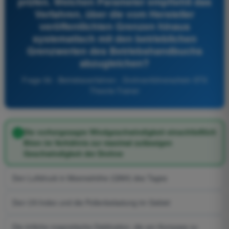
prüfen. Welchen Parameter empfiehlt das
Verfahren, über die vom Hersteller
veröffentlichten Grenzen hinaus
systematisch mit den betrieblichen
Grenzwerten des Betriebshandbuchs
abzugleichen?
Frage 56 - Betriebsverfahren - Drohnenführerschein STS
Theorie-Trainer
Die vorhergesagte Windgeschwindigkeit einschließlich
Böen im Verhältnis zur maximal zulässigen
Geschwindigkeit der Drohne
Den Luftdruck in Meereshöhe (QNH) des Tages
Den UV-Index und die Pollenbelastung im Gebiet
Die örtliche magnetische Deklination, die am Kompass zu