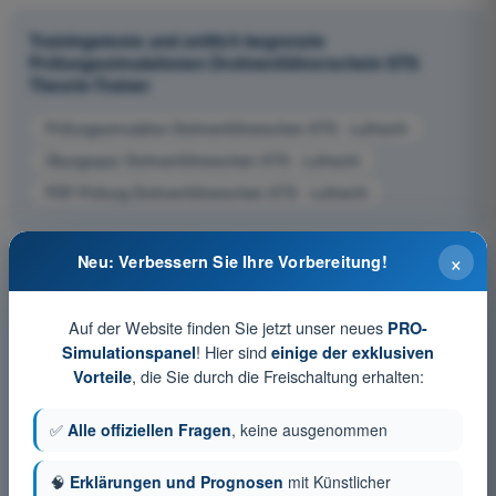
Trainingstests und zeitlich begrenzte
Prüfungssimulationen Drohnenführerschein STS
Theorie-Trainer
Prüfungssimulation Drohnenführerschein STS - Luftrecht
Übungsquiz Drohnenführerschein STS - Luftrecht
PDF-Prüfung Drohnenführerschein STS - Luftrecht
×
Neu: Verbessern Sie Ihre Vorbereitung!
Auf der Website finden Sie jetzt unser neues
PRO-
! Hier sind
Simulationspanel
einige der exklusiven
, die Sie durch die Freischaltung erhalten:
Vorteile
✅
Alle offiziellen Fragen
, keine ausgenommen
🧠
Erklärungen und Prognosen
mit Künstlicher