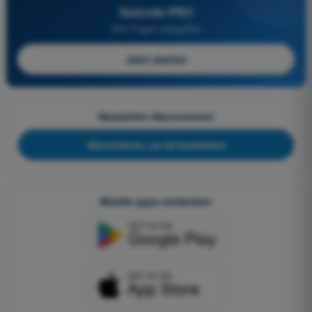
Quizvds PRO
Alle Fragen inbegriffen
Jetzt starten
Newsletter-Abonnement
Abonnieren, es ist kostenlos
Mobile apps entdecken