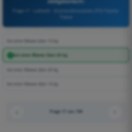
obligatorisch:
Frage 17 - Luftrecht - Drohnenführerschein STS Theorie-
Trainer
bei einer Masse über 15 kg
bei einer Masse über 25 kg
bei einer Masse über 20 kg
bei einer Masse über 10 kg
Frage 17 von 149