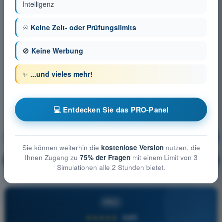
Intelligenz
♾️
Keine Zeit- oder Prüfungslimits
🚫
Keine Werbung
✨
...und vieles mehr!
💻 Entdecken Sie das PRO-Panel
Luftrecht
Ausbildung!
Sie können weiterhin die
kostenlose Version
nutzen, die
Ihnen Zugang zu
75% der Fragen
mit einem Limit von 3
Erläuterung der Frage
🔒
PRO
Simulationen alle 2 Stunden bietet.
PRO
★★★★★
4,6/5