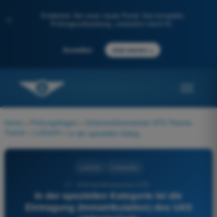
Entdecken Sie unser neues Portal: Ihre komplette
✨
Prüfungsvorbereitung, unterstützt durch KI.
→
Anmelden
Jetzt starten
Home
>
Prüfungsfragen
>
Drohnenführerschein STS Theorie-
Trainer
>
Luftrecht
>
In der speziellen Kategorie ist die Eintragung (Immatrikulation) des UAS obligatorisch:
Luftrecht
4 Antworten
17 - Drohnenführerschein STS -
In der speziellen Kategorie ist die
Eintragung (Immatrikulation) des UAS