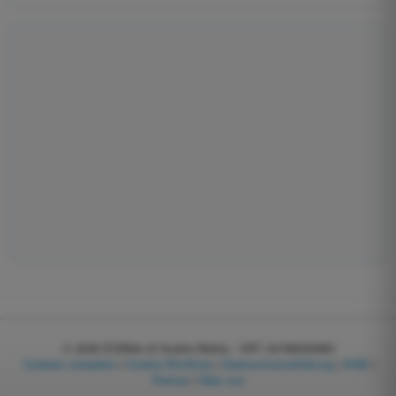
© 2026
EGWeb di Guatta Mattia - VAT: 04768540983
Cookies verwalten
|
Cookie-Richtlinie
|
Datenschutzerklärung
|
AGB
|
Partner
|
Über uns