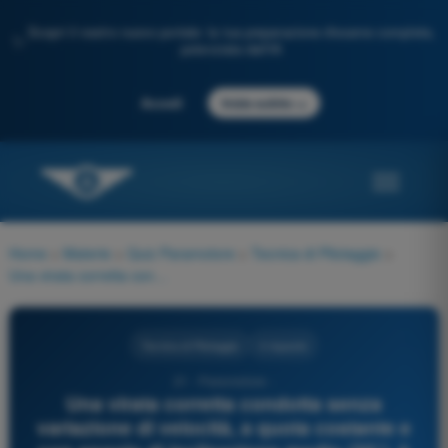
Scopri il nostro nuovo portale: la tua preparazione d'esame completa,
✨
potenziata dall'IA
→
Accedi
Inizia subito
Home
>
Materie
>
Quiz Paramotore
>
Tecnica di Pilotaggio
>
Una virata corretta condotta senza variazione di velocità, a quota costante e con angolo di inclinazione medio (30°), è caratterizzata da un aumento di resistenza rispetto a quella che si avrebbe in volo rettilineo orizzontale alla stessa quota ed alla medesima velocità?
Tecnica di Pilotaggio
4 risposte
21 - Paramotore -
Una virata corretta condotta senza
variazione di velocità, a quota costante e