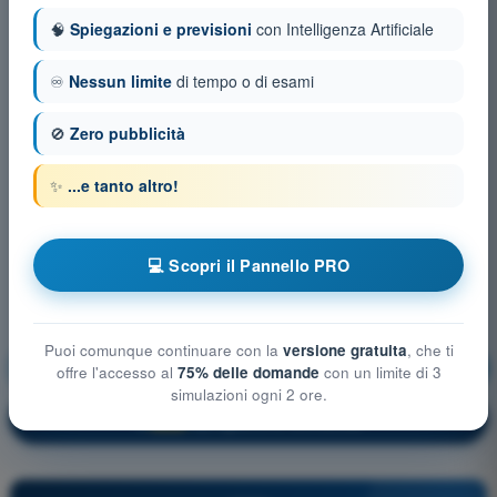
🧠
Spiegazioni e previsioni
con Intelligenza Artificiale
♾️
Nessun limite
di tempo o di esami
🚫
Zero pubblicità
✨
...e tanto altro!
💻 Scopri il Pannello PRO
Puoi comunque continuare con la
versione gratuita
, che ti
Tecnica di Pilotaggio
Allenamento!
offre l'accesso al
75% delle domande
con un limite di 3
simulazioni ogni 2 ore.
Spiegazione domanda
🔒
PRO