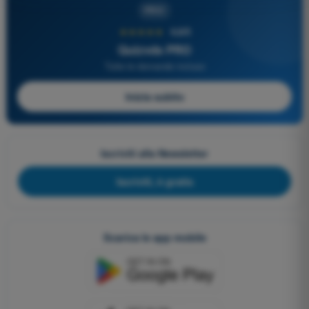
PRO
★★★★★
4,6/5
Quizvds PRO
Tutte le domande incluse
Inizia subito
Iscriviti alla Newsletter
Iscriviti, è gratis
Scarica le app mobile