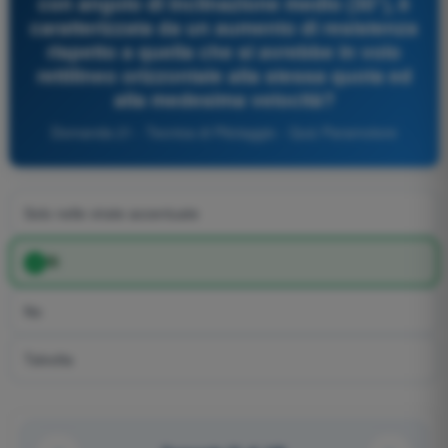
con angolo di inclinazione medio (30°), è
caratterizzata da un aumento di resistenza
rispetto a quella che si avrebbe in volo
rettilineo orizzontale alla stessa quota ed
alla medesima velocità?
Domanda 21 - Tecnica di Pilotaggio - Quiz Paramotore
Solo nelle virate accentuate
Sì
No
Talvolta