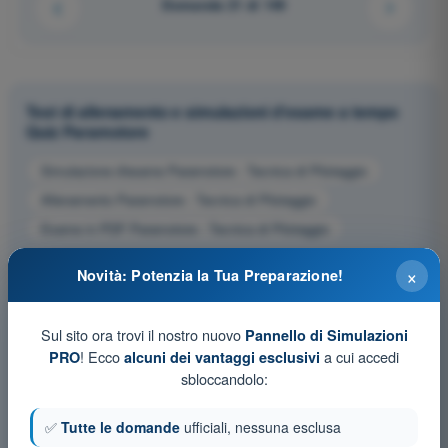
Domanda 21 di 149
Test di allenamento e simulazioni d'esame a tempo
Quiz Paramotore
Simulazione d'esame Paramotore - Tecnica di Pilotaggio
Allenamento Paramotore - Tecnica di Pilotaggio
Esame in PDF Paramotore - Tecnica di Pilotaggio
×
Novità: Potenzia la Tua Preparazione!
Sul sito ora trovi il nostro nuovo
Pannello di Simulazioni
! Ecco
a cui accedi
PRO
alcuni dei vantaggi esclusivi
sbloccandolo:
✅
Tutte le domande
ufficiali, nessuna esclusa