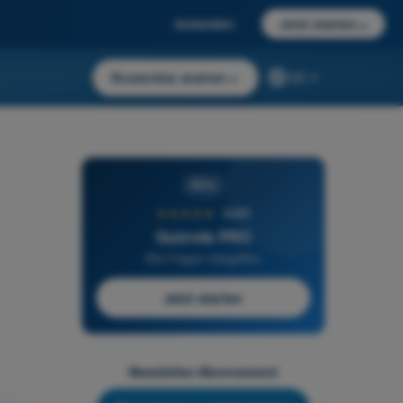
Anmelden
Jetzt starten
→
Kostenlos starten
→
DE
PRO
★★★★★
4,6/5
Quizvds PRO
Alle Fragen inbegriffen
Jetzt starten
Newsletter-Abonnement