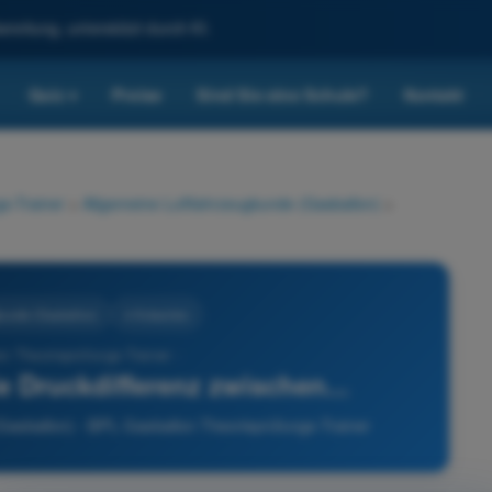
reitung, unterstützt durch KI.
Quiz
Preise
Sind Sie eine Schule?
Kontakt
▾
s-Trainer
>
Allgemeine Luftfahrzeugkunde (Gasballon)
>
kunde (Gasballon)
4 Antworten
n Theorieprüfungs-Trainer -
e Druckdifferenz zwischen...
Gasballon) - BPL Gasballon Theorieprüfungs-Trainer