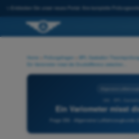
✨
Entdecken Sie unser neues Portal: Ihre komplette Prüfungsvorbe
Home
>
Prüfungsfragen
>
BPL Gasballon Theorieprüfung
Ein Variometer misst die Druckdifferenz zwischen...
Allgemeine Luftfahrzeug
356 - BPL Gasballo
Ein Variometer misst di
Frage 356 - Allgemeine Luftfahrzeugkunde (