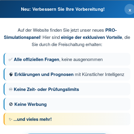
×
Neu: Verbessern Sie Ihre Vorbereitung!
schen Druck eines vorherigen Moments.
ck eines vorherigen Moments.
Auf der Website finden Sie jetzt unser neues
PRO-
Simulationspanel
! Hier sind
einige der exklusiven Vorteile
, die
mischen Druck eines vorherigen Moments.
Sie durch die Freischaltung erhalten:
tatischen Druck eines vorherigen Moments.
✅
Alle offiziellen Fragen
, keine ausgenommen
🧠
Erklärungen und Prognosen
mit Künstlicher Intelligenz
ge 12 von 80
Nächste Frage
♾️
Keine Zeit- oder Prüfungslimits
🚫
Keine Werbung
üfungssimulationen BPL Gasballon
✨
...und vieles mehr!