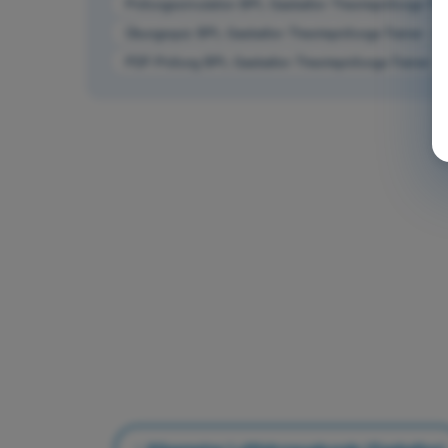
Prüfungssimulation BPL Gasballon Theorieprüfungs-Trai
Übungsquiz BPL Gasballon Theorieprüfungs-Trainer - A
PDF-Prüfung BPL Gasballon Theorieprüfungs-Trainer - 