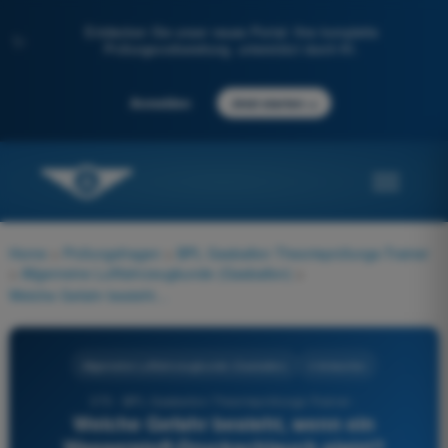
Entdecken Sie unser neues Portal: Ihre komplette
✨
Prüfungsvorbereitung, unterstützt durch KI.
→
Anmelden
Jetzt starten
Home
>
Prüfungsfragen
>
BPL Gasballon Theorieprüfungs-Trainer
>
Allgemeine Luftfahrzeugkunde (Gasballon)
>
Welche Gefahr besteht, wenn ein Wasserstoff-Druckschlauch platzt?
Allgemeine Luftfahrzeugkunde (Gasballon)
4 Antworten
370 - BPL Gasballon Theorieprüfungs-Trainer -
Welche Gefahr besteht, wenn ein
Wasserstoff-Druckschlauch platzt?