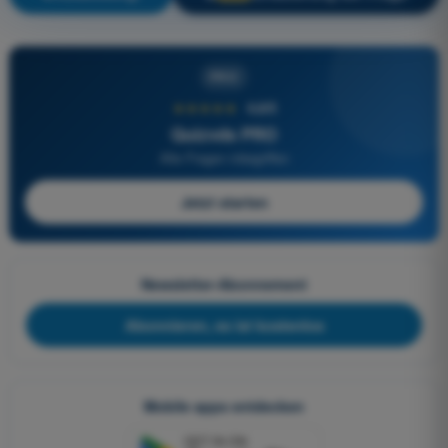
PRO
★★★★★
4,6/5
Quizvds PRO
Alle Fragen inbegriffen
Jetzt starten
Newsletter-Abonnement
Abonnieren, es ist kostenlos
Mobile apps entdecken