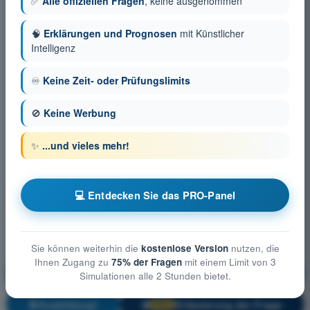
✅
Alle offiziellen Fragen
, keine ausgenommen
🧠
Erklärungen und Prognosen
mit Künstlicher
Intelligenz
♾️
Keine Zeit- oder Prüfungslimits
🚫
Keine Werbung
✨
...und vieles mehr!
💻 Entdecken Sie das PRO-Panel
Sie können weiterhin die
kostenlose Version
nutzen, die
Ihnen Zugang zu
75% der Fragen
mit einem Limit von 3
Allgemeine Luftfahrzeugkunde (Gasballon)
Simulationen alle 2 Stunden bietet.
Ausbildung!
Erläuterung der Frage
🔒
PRO