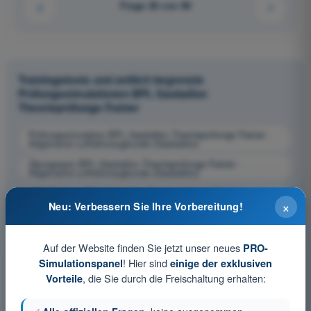
Frage 26 von 80
Trainingstests und zeitlich begrenzte
Prüfungssimulationen BPL Gasballon
Theorieprüfungs-Trainer
Prüfungssimulation BPL Gasballon Theorieprüfungs-Trainer -
Allgemeine Luftfahrzeugkunde (Gasballon)
Übungsquiz BPL Gasballon Theorieprüfungs-Trainer -
Allgemeine Luftfahrzeugkunde (Gasballon)
PDF-Prüfung BPL Gasballon Theorieprüfungs-Trainer -
Allgemeine Luftfahrzeugkunde (Gasballon)
×
Neu: Verbessern Sie Ihre Vorbereitung!
Auf der Website finden Sie jetzt unser neues
PRO-
! Hier sind
Simulationspanel
einige der exklusiven
, die Sie durch die Freischaltung erhalten:
Vorteile