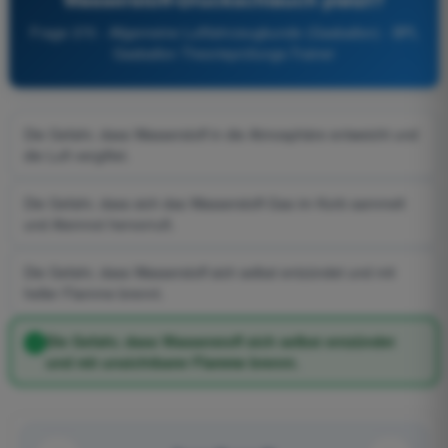
Frage 370 - Allgemeine Luftfahrzeugkunde (Gasballon) - BPL
Gasballon Theorieprüfungs-Trainer
Die Gefahr, dass Wasserstoff in die Atmosphäre entweicht und
die Luft vergiftet.
Die Gefahr, dass sich das Wasserstoff-Gas im Korb sammelt
und Atemnot hervorruft.
Die Gefahr, dass Wasserstoff sich selbst entzündet und mit
heller Flamme brennt.
Die Gefahr, dass Wasserstoff sich selbst entzündet
und mit unsichtbarer Flamme brennt.