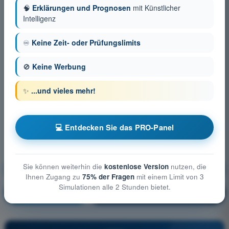
🧠
Erklärungen und Prognosen
mit Künstlicher
Intelligenz
♾️
Keine Zeit- oder Prüfungslimits
🚫
Keine Werbung
✨
...und vieles mehr!
💻 Entdecken Sie das PRO-Panel
Sie können weiterhin die
kostenlose Version
nutzen, die
Allgemeine Luftfahrzeugkunde (Gasballon)
Ihnen Zugang zu
75% der Fragen
mit einem Limit von 3
Simulationen alle 2 Stunden bietet.
Ausbildung!
Erläuterung der Frage
🔒
PRO