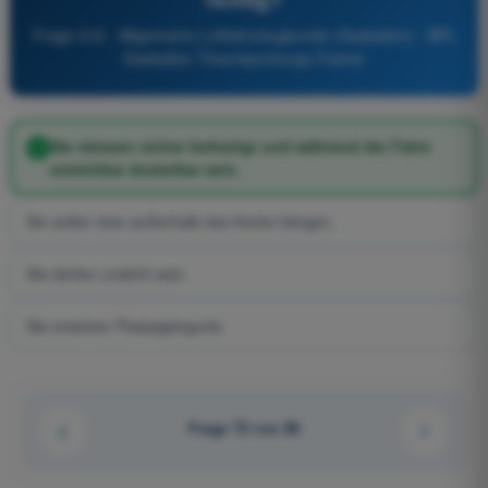
Frage 416 - Allgemeine Luftfahrzeugkunde (Gasballon) - BPL
Gasballon Theorieprüfungs-Trainer
Sie müssen sicher befestigt und während der Fahrt
erreichbar dosierbar sein.
Sie sollen lose außerhalb des Korbs hängen.
Sie dürfen undicht sein.
Sie ersetzen Passagiergurte.
Frage 72 von 80