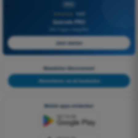
PRO
★★★★★
4,6/5
Quizvds PRO
Alle Fragen inbegriffen
Jetzt starten
Newsletter-Abonnement
Abonnieren, es ist kostenlos
Mobile apps entdecken