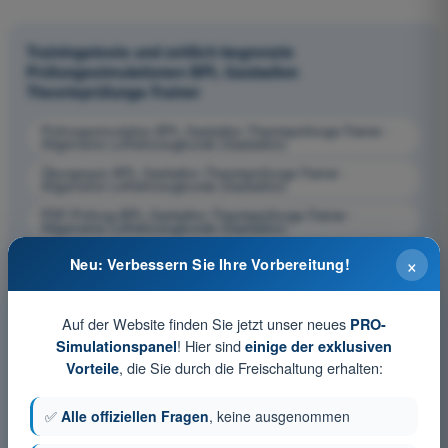
Trainingstests und zeitlich begrenzte
Prüfungssimulationen BPL Gasballon
Theorieprüfungs-Trainer
Prüfungssimulation BPL Gasballon Theorieprüfungs-Trainer -
Allgemeine Luftfahrzeugkunde (Gasballon)
Übungsquiz BPL Gasballon Theorieprüfungs-Trainer -
Allgemeine Luftfahrzeugkunde (Gasballon)
PDF-Prüfung BPL Gasballon Theorieprüfungs-Trainer -
Allgemeine Luftfahrzeugkunde (Gasballon)
×
Neu: Verbessern Sie Ihre Vorbereitung!
Auf der Website finden Sie jetzt unser neues
PRO-
! Hier sind
Simulationspanel
einige der exklusiven
, die Sie durch die Freischaltung erhalten:
Vorteile
✅
Alle offiziellen Fragen
, keine ausgenommen