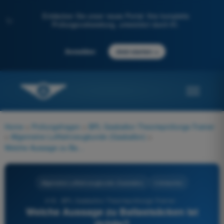
Entdecken Sie unser neues Portal: Ihre komplette
✨
Prüfungsvorbereitung, unterstützt durch KI.
→
Anmelden
Jetzt starten
Home
>
Prüfungsfragen
>
BPL Gasballon Theorieprüfungs-Trainer
>
Allgemeine Luftfahrzeugkunde (Gasballon)
>
Welche Aussage zu Ballastsäcken ist richtig?
Allgemeine Luftfahrzeugkunde (Gasballon)
4 Antworten
416 - BPL Gasballon Theorieprüfungs-Trainer -
Welche Aussage zu Ballastsäcken ist
richtig?