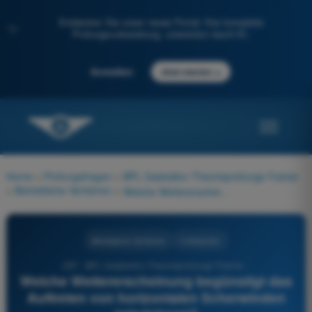
Entdecken Sie unser neues Portal: Ihre komplette
✨
Prüfungsvorbereitung, unterstützt durch KI.
→
Anmelden
Jetzt starten
Home
>
Prüfungsfragen
>
BPL Gasballon Theorieprüfungs-Trainer
>
Betriebliche Verfahren
>
Welche Wettererscheinung begünstigt das Auftreten von horizontalen Scherwinden (windshear)?
Betriebliche Verfahren
4 Antworten
287 - BPL Gasballon Theorieprüfungs-Trainer -
Welche Wettererscheinung begünstigt das
Auftreten von horizontalen Scherwinden