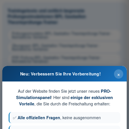
Trainingstests und zeitlich begrenzte
Prüfungssimulationen BPL Gasballon
Theorieprüfungs-Trainer
Prüfungssimulation BPL Gasballon Theorieprüfungs-Trainer -
Betriebliche Verfahren
Übungsquiz BPL Gasballon Theorieprüfungs-Trainer -
Betriebliche Verfahren
PDF-Prüfung BPL Gasballon Theorieprüfungs-Trainer -
Betriebliche Verfahren
×
Neu: Verbessern Sie Ihre Vorbereitung!
Auf der Website finden Sie jetzt unser neues
PRO-
! Hier sind
Simulationspanel
einige der exklusiven
, die Sie durch die Freischaltung erhalten:
Vorteile
✅
Alle offiziellen Fragen
, keine ausgenommen