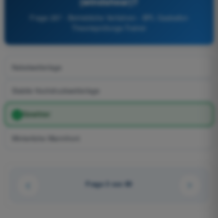
(windshear)?
Frage 287 - Betriebliche Verfahren - BPL Gasballon
Theorieprüfungs-Trainer
Nebelwetterlage
Stabile Hochdruckwetterlage
Gewitter
Winterliche Warmfront
Frage 3 von 80