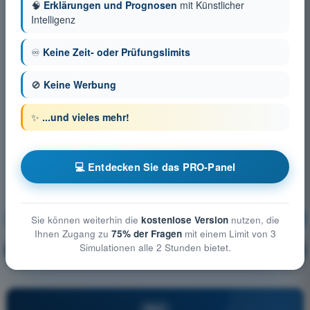
🧠
Erklärungen und Prognosen
mit Künstlicher
Intelligenz
♾️
Keine Zeit- oder Prüfungslimits
🚫
Keine Werbung
✨
...und vieles mehr!
💻 Entdecken Sie das PRO-Panel
Betriebliche Verfahren
Ausbildung!
Sie können weiterhin die
kostenlose Version
nutzen, die
Ihnen Zugang zu
75% der Fragen
mit einem Limit von 3
Simulationen alle 2 Stunden bietet.
Erläuterung der Frage
🔒
PRO
PRO