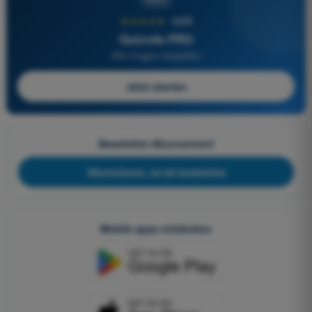
★★★★★
4,6/5
Quizvds PRO
Alle Fragen inbegriffen
Jetzt starten
Newsletter-Abonnement
Abonnieren, es ist kostenlos
Mobile apps entdecken