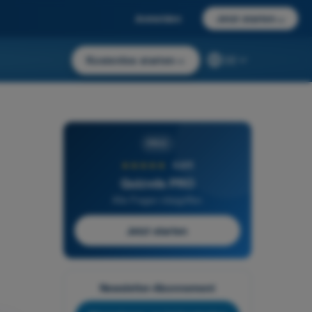
Anmelden
Jetzt starten
→
Kostenlos starten
→
DE
PRO
★★★★★
4,6/5
Quizvds PRO
Alle Fragen inbegriffen
Jetzt starten
Newsletter-Abonnement