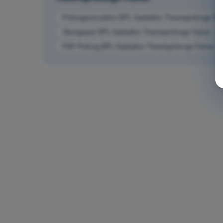
Prüfungssimulation BPL Gasballon Theorieprüfungs-Train
Übungsquiz BPL Gasballon Theorieprüfungs-Trainer - Be
PDF-Prüfung BPL Gasballon Theorieprüfungs-Trainer - B