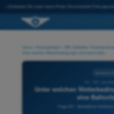
✨
Entdecken Sie unser neues Portal: Ihre komplette Prüfungsvorbe
Home
>
Prüfungsfragen
>
BPL Gasballon Theorieprüfung
Unter welchen Wetterbedingungen sind keine Gefahren für eine Ballonfahrt zu erwarten?
Betriebliche V
301 - BPL Gasballo
Unter welchen Wetterbedin
eine Ballonf
Frage 301 - Betriebliche Verfahre