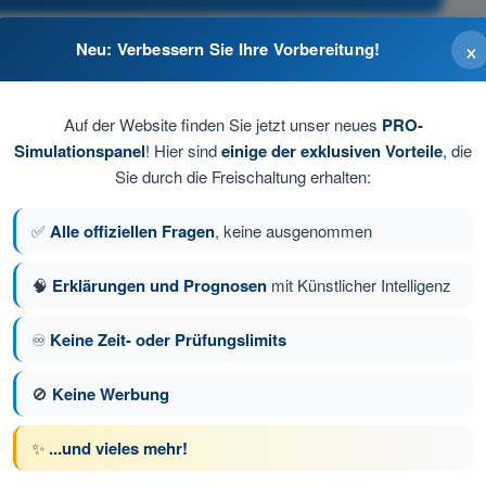
×
Neu: Verbessern Sie Ihre Vorbereitung!
Auf der Website finden Sie jetzt unser neues
PRO-
Simulationspanel
! Hier sind
einige der exklusiven Vorteile
, die
Sie durch die Freischaltung erhalten:
✅
Alle offiziellen Fragen
, keine ausgenommen
ang.
🧠
Erklärungen und Prognosen
mit Künstlicher Intelligenz
♾️
Keine Zeit- oder Prüfungslimits
ge 17 von 80
Nächste Frage
🚫
Keine Werbung
✨
...und vieles mehr!
üfungssimulationen BPL Gasballon