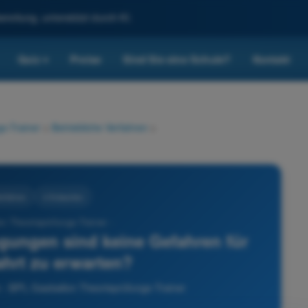
reitung, unterstützt durch KI.
Quiz
Preise
Sind Sie eine Schule?
Kontakt
▾
s-Trainer
>
Betriebliche Verfahren
>
erfahren
4 Antworten
n Theorieprüfungs-Trainer -
gungen sind keine Gefahren für
ahrt zu erwarten?
n - BPL Gasballon Theorieprüfungs-Trainer