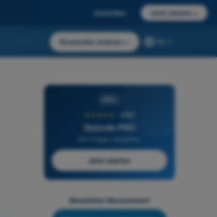
Anmelden
Jetzt starten
→
Kostenlos starten
→
DE
PRO
★★★★★
4,6/5
Quizvds PRO
Alle Fragen inbegriffen
Jetzt starten
Newsletter-Abonnement