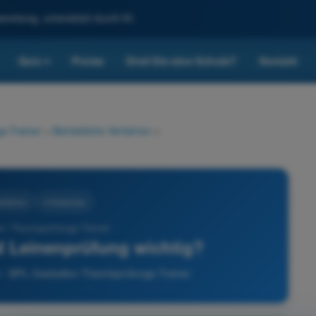
reitung, unterstützt durch KI.
Quiz
Preise
Sind Sie eine Schule?
Kontakt
▾
s-Trainer
>
Betriebliche Verfahren
>
erfahren
4 Antworten
n Theorieprüfungs-Trainer -
d Leinenprüfung wichtig?
n - BPL Gasballon Theorieprüfungs-Trainer