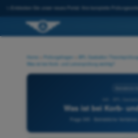
✨
Entdecken Sie unser neues Portal: Ihre komplette Prüfungsvorbe
Home
>
Prüfungsfragen
>
BPL Gasballon Theorieprüfung
Was ist bei Korb- und Leinenprüfung wichtig?
Betriebliche V
345 - BPL Gasballo
Was ist bei Korb- un
Frage 345 - Betriebliche Verfahre