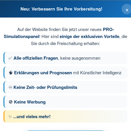
×
Neu: Verbessern Sie Ihre Vorbereitung!
nd sichere Verbindung prüfen.
Auf der Website finden Sie jetzt unser neues
PRO-
Simulationspanel
! Hier sind
einige der exklusiven Vorteile
, die
Sie durch die Freischaltung erhalten:
✅
Alle offiziellen Fragen
, keine ausgenommen
🧠
Erklärungen und Prognosen
mit Künstlicher Intelligenz
ge 61 von 80
Nächste Frage
♾️
Keine Zeit- oder Prüfungslimits
🚫
Keine Werbung
üfungssimulationen BPL Gasballon
✨
...und vieles mehr!