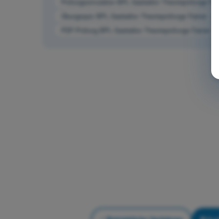
Prüfungssimulation BPL Gasballon Theorieprüfungs-Train
Übungsquiz BPL Gasballon Theorieprüfungs-Trainer - Be
PDF-Prüfung BPL Gasballon Theorieprüfungs-Trainer - B