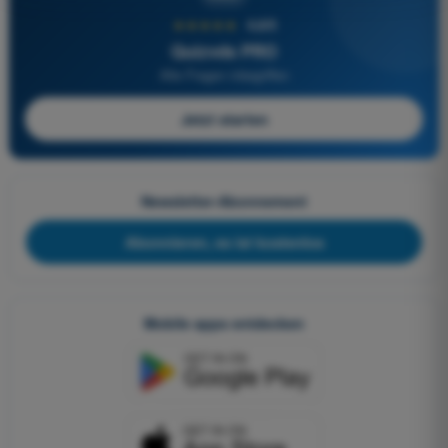
★★★★★
4,6/5
Quizvds PRO
Alle Fragen inbegriffen
Jetzt starten
Newsletter-Abonnement
Abonnieren, es ist kostenlos
Mobile apps entdecken