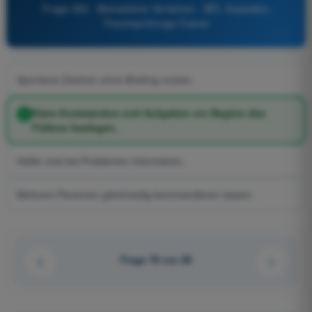
Frage 362 - Betriebliche Verfahren - BPL Gasballon
Theorieprüfungs-Trainer
Spontane Zeichen ohne Briefing nutzen.
Klare Kommandos und Aufgaben vor Beginn des
Füllens festlegen.
Helfer erst bei Problemen informieren.
Mehrere Personen gleichzeitig kommandieren lassen.
Frage 78 von 80