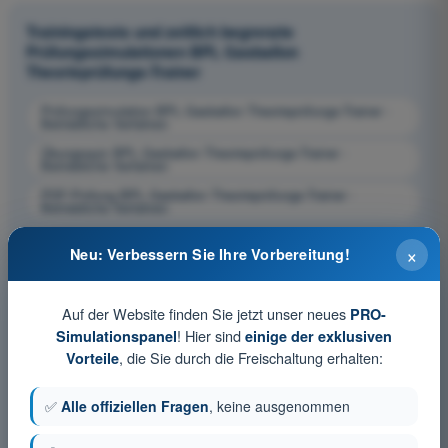
Trainingstests und zeitlich begrenzte
Prüfungssimulationen BPL Gasballon
Theorieprüfungs-Trainer
Prüfungssimulation BPL Gasballon Theorieprüfungs-Trainer -
Betriebliche Verfahren
Übungsquiz BPL Gasballon Theorieprüfungs-Trainer -
Betriebliche Verfahren
PDF-Prüfung BPL Gasballon Theorieprüfungs-Trainer -
Betriebliche Verfahren
×
Neu: Verbessern Sie Ihre Vorbereitung!
Auf der Website finden Sie jetzt unser neues
PRO-
! Hier sind
Simulationspanel
einige der exklusiven
, die Sie durch die Freischaltung erhalten:
Vorteile
✅
Alle offiziellen Fragen
, keine ausgenommen