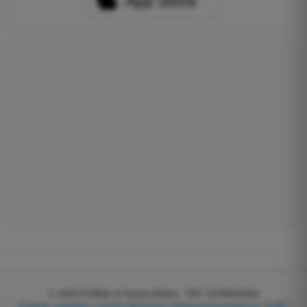
© 2026
EGWeb di Guatta Mattia - VAT: 04768540983
Cookies verwalten
|
Cookie-Richtlinie
|
Datenschutzerklärung
|
AGB
|