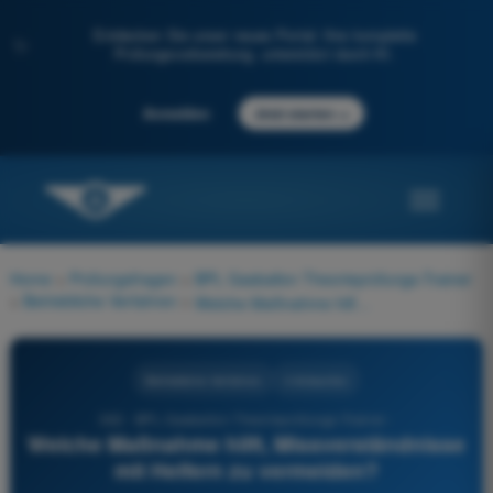
Entdecken Sie unser neues Portal: Ihre komplette
✨
Prüfungsvorbereitung, unterstützt durch KI.
→
Anmelden
Jetzt starten
Home
>
Prüfungsfragen
>
BPL Gasballon Theorieprüfungs-Trainer
>
Betriebliche Verfahren
>
Welche Maßnahme hilft, Missverständnisse mit Helfern zu vermeiden?
Betriebliche Verfahren
4 Antworten
362 - BPL Gasballon Theorieprüfungs-Trainer -
Welche Maßnahme hilft, Missverständnisse
mit Helfern zu vermeiden?