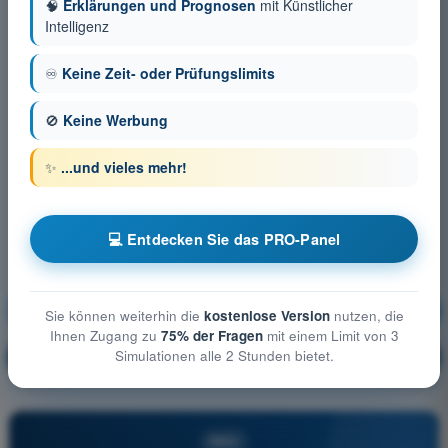
🧠
Erklärungen und Prognosen
mit Künstlicher
Intelligenz
♾️
Keine Zeit- oder Prüfungslimits
🚫
Keine Werbung
✨
...und vieles mehr!
💻 Entdecken Sie das PRO-Panel
Betriebliche Verfahren
Ausbildung!
Sie können weiterhin die
kostenlose Version
nutzen, die
Ihnen Zugang zu
75% der Fragen
mit einem Limit von 3
Simulationen alle 2 Stunden bietet.
Erläuterung der Frage
🔒
PRO
PRO