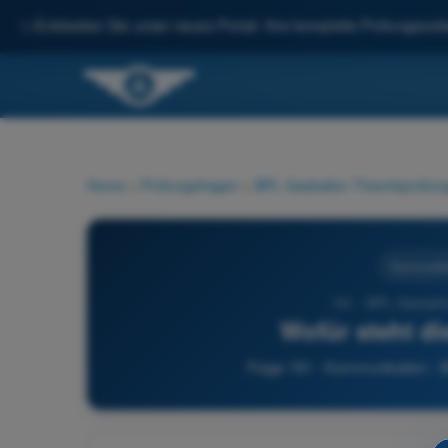
✨
Entdecken Sie unser neues Portal: Ihre komplette Prüfungsvorbe
Home
>
Prüfungsfragen
>
BPL Gasballon Theorieprüfung
Kommunika
191 - BPL Gasballo
Wofür steht d
Frage 191 - Kommunikation - B