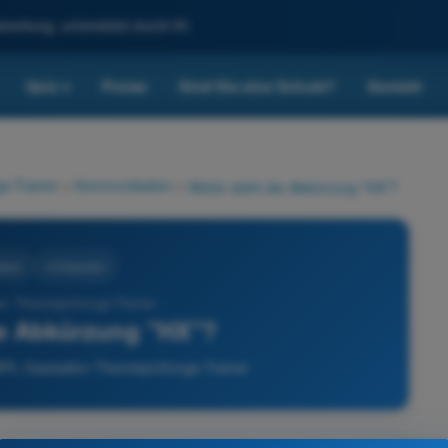
reitung, unterstützt durch KI.
Quiz
Preise
Sind Sie eine Schule?
Kontakt
▾
s-Trainer
>
Kommunikation
>
Wofür steht die Abkürzung "HX"?
tion
4 Antworten
n Theorieprüfungs-Trainer -
ie Abkürzung "HX"?
PL Gasballon Theorieprüfungs-Trainer