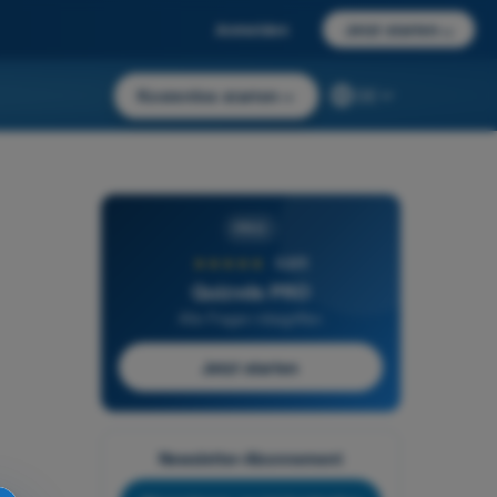
Anmelden
Jetzt starten
→
Kostenlos starten
→
DE
PRO
★★★★★
4,6/5
Quizvds PRO
Alle Fragen inbegriffen
Jetzt starten
Newsletter-Abonnement