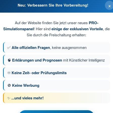
×
Neu: Verbessern Sie Ihre Vorbereitung!
Auf der Website finden Sie jetzt unser neues
PRO-
Simulationspanel
! Hier sind
einige der exklusiven Vorteile
, die
Sie durch die Freischaltung erhalten:
✅
Alle offiziellen Fragen
, keine ausgenommen
🧠
Erklärungen und Prognosen
mit Künstlicher Intelligenz
ge 8 von 74
Nächste Frage
♾️
Keine Zeit- oder Prüfungslimits
🚫
Keine Werbung
üfungssimulationen BPL Gasballon
✨
...und vieles mehr!
iner - Kommunikation