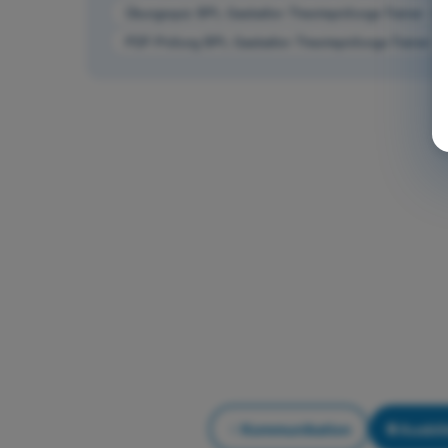
Übungsquiz BPL Gasballon Theorieprüfungs-Trainer - 
PDF-Prüfung BPL Gasballon Theorieprüfungs-Trainer -
Kommunikation
Ausbil