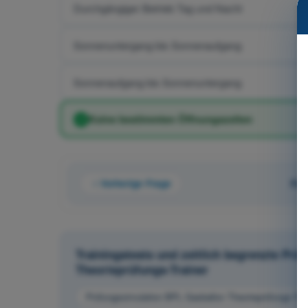
Durchgängiger Betrieb Tag und Nacht
Sonnenuntergang bis Sonnenaufgang
Sonnenaufgang bis Sonnenuntergang
Keine bestimmten Öffnungszeiten
Vorherige Frage
Fra
Trainingstests und zeitlich begrenzte Pr
Theorieprüfungs-Trainer
Prüfungssimulation BPL Gasballon Theorieprüfungs-Tra