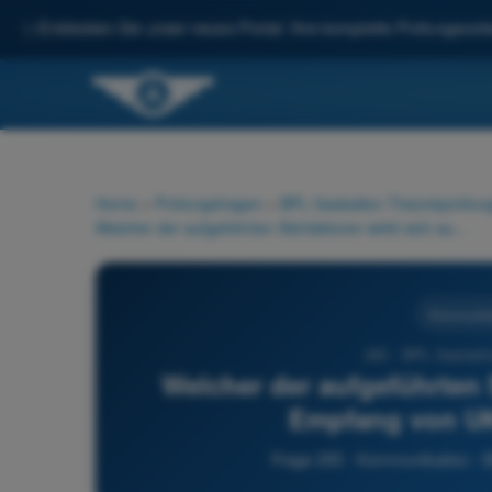
✨
Entdecken Sie unser neues Portal: Ihre komplette Prüfungsvorbe
Home
>
Prüfungsfragen
>
BPL Gasballon Theorieprüfung
Welcher der aufgeführten Störfaktoren wirkt sich auf den Empfang von UKW-Funkwellen aus?
Kommunika
255 - BPL Gasballo
Welcher der aufgeführten 
Empfang von U
Frage 255 - Kommunikation - B