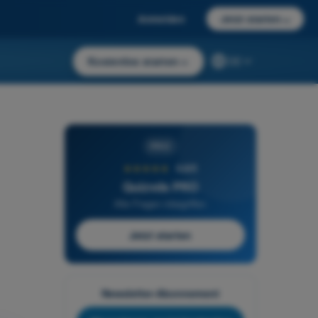
Anmelden
Jetzt starten
→
Kostenlos starten
→
DE
PRO
★★★★★
4,6/5
Quizvds PRO
Alle Fragen inbegriffen
Jetzt starten
Newsletter-Abonnement