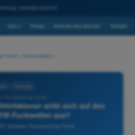
reitung, unterstützt durch KI.
Quiz
Preise
Sind Sie eine Schule?
Kontakt
▾
s-Trainer
>
Kommunikation
>
tion
4 Antworten
n Theorieprüfungs-Trainer -
Störfaktoren wirkt sich auf den
KW-Funkwellen aus?
PL Gasballon Theorieprüfungs-Trainer