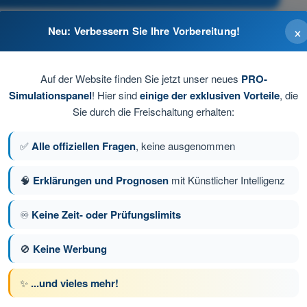
×
Neu: Verbessern Sie Ihre Vorbereitung!
Auf der Website finden Sie jetzt unser neues
PRO-
Simulationspanel
! Hier sind
einige der exklusiven Vorteile
, die
Sie durch die Freischaltung erhalten:
✅
Alle offiziellen Fragen
, keine ausgenommen
🧠
Erklärungen und Prognosen
mit Künstlicher Intelligenz
♾️
Keine Zeit- oder Prüfungslimits
ge 72 von 74
Nächste Frage
🚫
Keine Werbung
✨
...und vieles mehr!
üfungssimulationen BPL Gasballon