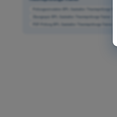
Prüfungssimulation BPL Gasballon Theorieprüfungs-Tra
Übungsquiz BPL Gasballon Theorieprüfungs-Trainer - 
PDF-Prüfung BPL Gasballon Theorieprüfungs-Trainer -