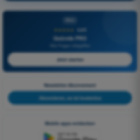
PRO
★★★★★
4,6/5
Quizvds PRO
Alle Fragen inbegriffen
Jetzt starten
Newsletter-Abonnement
Abonnieren, es ist kostenlos
Mobile apps entdecken