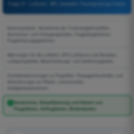
Frage 37 - Luftrecht - BPL Gasballon Theorieprüfungs-Trainer
Kartensymbole, Verzeichnis der Funknavigationshilfen,
Sonnenauf- und Untergangszeiten, Flugplatzgebühren,
Flugsicherungsgebühren.
Warnungen für die Luftfahrt, ATS Lufträume und Strecken,
Luftsperrgebiete, Beschränkungs- und Gefahrengebiete.
Zutrittsbestimmungen zu Flughäfen, Passagierkontrollen und
Anforderungen an Piloten, Lizenzmuster,
Gültigkeitszeitrahmen.
Verzeichnis, Klassifizierung und Karten von
Flugplätzen, Anflugkarten, Bodenkarten.