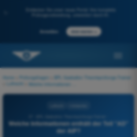
Entdecken Sie unser neues Portal: Ihre komplette
✨
Prüfungsvorbereitung, unterstützt durch KI.
→
Anmelden
Jetzt starten
Home
>
Prüfungsfragen
>
BPL Gasballon Theorieprüfungs-Trainer
>
Luftrecht
>
Welche Informationen enthält der Teil "AD" der AIP?
Luftrecht
4 Antworten
37 - BPL Gasballon Theorieprüfungs-Trainer -
Welche Informationen enthält der Teil "AD"
der AIP?