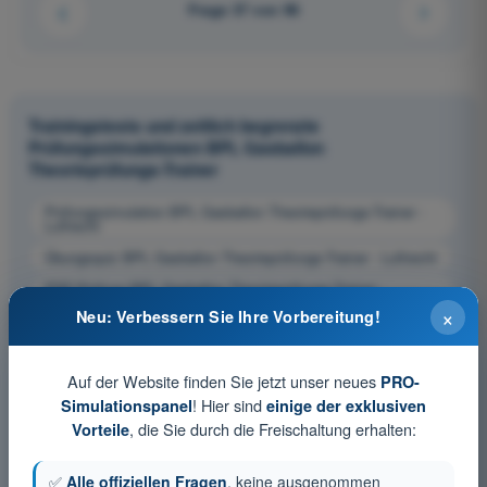
Frage 37 von 96
Trainingstests und zeitlich begrenzte
Prüfungssimulationen BPL Gasballon
Theorieprüfungs-Trainer
Prüfungssimulation BPL Gasballon Theorieprüfungs-Trainer -
Luftrecht
Übungsquiz BPL Gasballon Theorieprüfungs-Trainer - Luftrecht
PDF-Prüfung BPL Gasballon Theorieprüfungs-Trainer -
Luftrecht
×
Neu: Verbessern Sie Ihre Vorbereitung!
Auf der Website finden Sie jetzt unser neues
PRO-
! Hier sind
Simulationspanel
einige der exklusiven
, die Sie durch die Freischaltung erhalten:
Vorteile
✅
Alle offiziellen Fragen
, keine ausgenommen