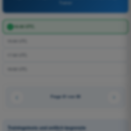
Trainer
16:00 UTC.
15:00 UTC.
17:00 UTC.
19:00 UTC.
Frage 61 von 80
Trainingstests und zeitlich begrenzte