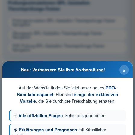
Prüfungssimulationen BPL Gasballon
Theorieprüfungs-Trainer
Prüfungssimulation BPL Gasballon Theorieprüfungs-Trainer -
Navigation
Übungsquiz BPL Gasballon Theorieprüfungs-Trainer -
Navigation
PDF-Prüfung BPL Gasballon Theorieprüfungs-Trainer -
Navigation
×
Neu: Verbessern Sie Ihre Vorbereitung!
Auf der Website finden Sie jetzt unser neues
PRO-
! Hier sind
Simulationspanel
einige der exklusiven
, die Sie durch die Freischaltung erhalten:
Vorteile
✅
Alle offiziellen Fragen
, keine ausgenommen
🧠
Erklärungen und Prognosen
mit Künstlicher