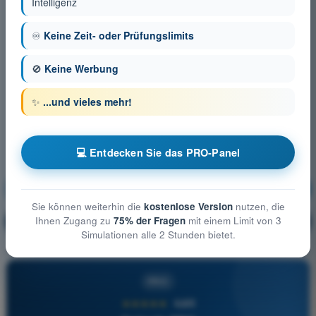
Intelligenz
♾️
Keine Zeit- oder Prüfungslimits
🚫
Keine Werbung
✨
...und vieles mehr!
💻 Entdecken Sie das PRO-Panel
Navigation
Ausbildung!
Sie können weiterhin die
kostenlose Version
nutzen, die
Ihnen Zugang zu
75% der Fragen
mit einem Limit von 3
Erläuterung der Frage
🔒
PRO
Simulationen alle 2 Stunden bietet.
PRO
★★★★★
4,6/5