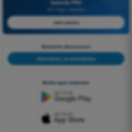
Quizvds PRO
Alle Fragen inbegriffen
Jetzt starten
Newsletter-Abonnement
Abonnieren, es ist kostenlos
Mobile apps entdecken