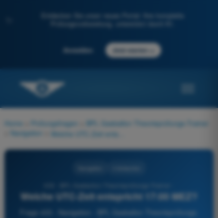
Entdecken Sie unser neues Portal: Ihre komplette
✨
Prüfungsvorbereitung, unterstützt durch KI.
→
Anmelden
Jetzt starten
Home
>
Prüfungsfragen
>
BPL Gasballon Theorieprüfungs-Trainer
>
Navigation
>
Welche UTC-Zeit entspricht 17:00 MEZ?
Navigation
4 Antworten
433 - BPL Gasballon Theorieprüfungs-Trainer -
Welche UTC-Zeit entspricht 17:00 MEZ?
Frage 433 - Navigation - BPL Gasballon Theorieprüfungs-