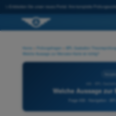
✨
Entdecken Sie unser neues Portal: Ihre komplette Prüfungsvorbe
Home
>
Prüfungsfragen
>
BPL Gasballon Theorieprüfung
Welche Aussage zur Mercator-Karte ist richtig?
Navigati
436 - BPL Gasballo
Welche Aussage zur M
Frage 436 - Navigation - BP