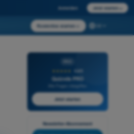
Anmelden
Jetzt starten
→
Kostenlos starten
→
DE
PRO
★★★★★
4,6/5
Quizvds PRO
Alle Fragen inbegriffen
Jetzt starten
Newsletter-Abonnement