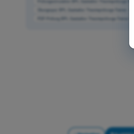
Prüfungssimulation BPL Gasballon Theorieprüfungs-Trai
Übungsquiz BPL Gasballon Theorieprüfungs-Trainer - Na
PDF-Prüfung BPL Gasballon Theorieprüfungs-Trainer - 