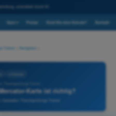
reitung, unterstützt durch KI.
Quiz
Preise
Sind Sie eine Schule?
Kontakt
▾
s-Trainer
>
Navigation
>
on
4 Antworten
n Theorieprüfungs-Trainer -
ercator-Karte ist richtig?
L Gasballon Theorieprüfungs-Trainer