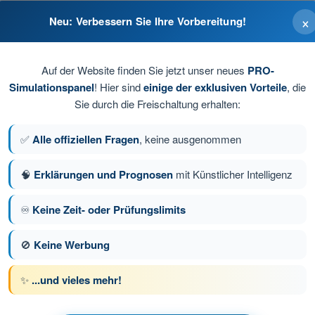
×
Neu: Verbessern Sie Ihre Vorbereitung!
Auf der Website finden Sie jetzt unser neues
PRO-
Simulationspanel
! Hier sind
einige der exklusiven Vorteile
, die
Sie durch die Freischaltung erhalten:
ellt.
✅
Alle offiziellen Fragen
, keine ausgenommen
🧠
Erklärungen und Prognosen
mit Künstlicher Intelligenz
ge 64 von 80
Nächste Frage
♾️
Keine Zeit- oder Prüfungslimits
🚫
Keine Werbung
üfungssimulationen BPL Gasballon
✨
...und vieles mehr!