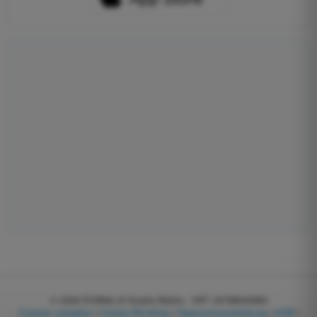
© 2026
EGWeb di Guatta Mattia - VAT: 04768540983
Cookies verwalten
|
Cookie-Richtlinie
|
Datenschutzerklärung
|
AGB
|