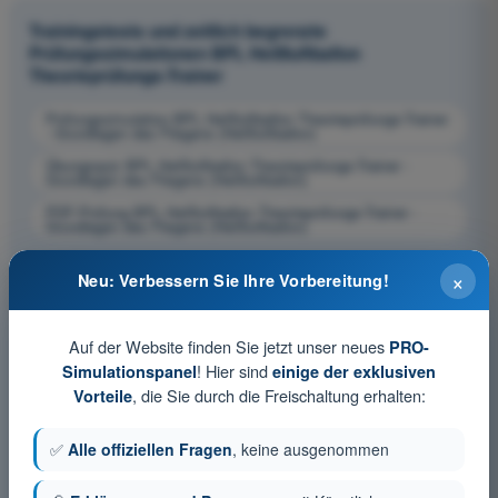
Trainingstests und zeitlich begrenzte
Prüfungssimulationen BPL Heißluftballon
Theorieprüfungs-Trainer
Prüfungssimulation BPL Heißluftballon Theorieprüfungs-Trainer
- Grundlagen des Fliegens (Heißluftballon)
Übungsquiz BPL Heißluftballon Theorieprüfungs-Trainer -
Grundlagen des Fliegens (Heißluftballon)
PDF-Prüfung BPL Heißluftballon Theorieprüfungs-Trainer -
Grundlagen des Fliegens (Heißluftballon)
×
Neu: Verbessern Sie Ihre Vorbereitung!
Auf der Website finden Sie jetzt unser neues
PRO-
! Hier sind
Simulationspanel
einige der exklusiven
, die Sie durch die Freischaltung erhalten:
Vorteile
✅
Alle offiziellen Fragen
, keine ausgenommen