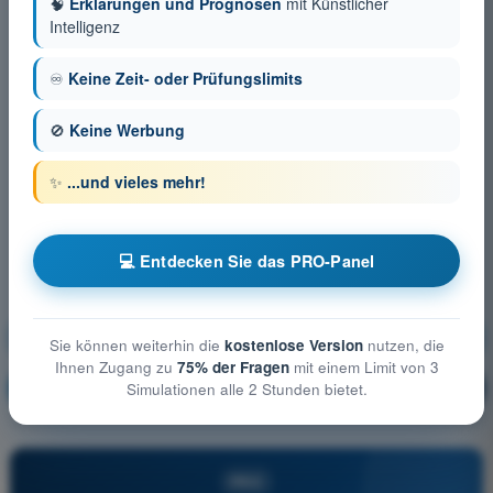
🧠
Erklärungen und Prognosen
mit Künstlicher
Intelligenz
♾️
Keine Zeit- oder Prüfungslimits
🚫
Keine Werbung
✨
...und vieles mehr!
💻 Entdecken Sie das PRO-Panel
Grundlagen des Fliegens (Heißluftballon)
Sie können weiterhin die
kostenlose Version
nutzen, die
Ihnen Zugang zu
75% der Fragen
mit einem Limit von 3
Ausbildung!
Erläuterung der Frage
🔒
Simulationen alle 2 Stunden bietet.
PRO
PRO