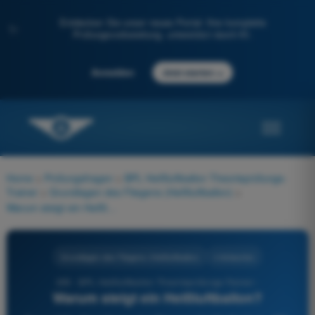
Entdecken Sie unser neues Portal: Ihre komplette
✨
Prüfungsvorbereitung, unterstützt durch KI.
→
Anmelden
Jetzt starten
Home
>
Prüfungsfragen
>
BPL Heißluftballon Theorieprüfungs-
Trainer
>
Grundlagen des Fliegens (Heißluftballon)
>
Warum steigt ein Heißluftballon?
Grundlagen des Fliegens (Heißluftballon)
4 Antworten
295 - BPL Heißluftballon Theorieprüfungs-Trainer -
Warum steigt ein Heißluftballon?