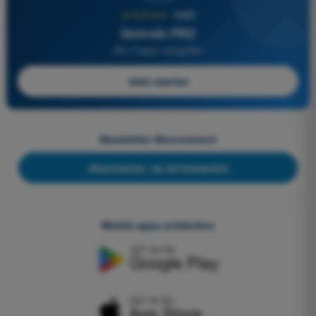
★★★★★
4,6/5
Quizvds PRO
Alle Fragen inbegriffen
Jetzt starten
Newsletter-Abonnement
Abonnieren, es ist kostenlos
Mobile apps entdecken