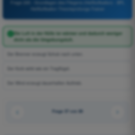
Frage 295 - Grundlagen des Fliegens (Heißluftballon) - BPL
Heißluftballon Theorieprüfungs-Trainer
Die Luft in der Hülle ist wärmer und dadurch weniger
dicht als die Umgebungsluft.
Der Brenner erzeugt Schub nach unten.
Der Korb wirkt wie ein Tragflügel.
Der Wind erzeugt dauerhaften Auftrieb.
Frage 37 von 80