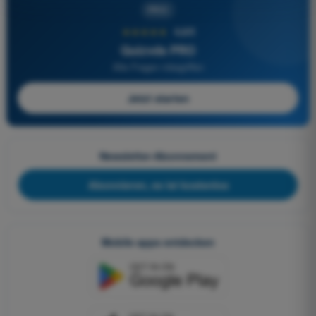
PRO
★★★★★
4,6/5
Quizvds PRO
Alle Fragen inbegriffen
Jetzt starten
Newsletter-Abonnement
Abonnieren, es ist kostenlos
Mobile apps entdecken