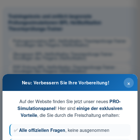
Trainingstests und zeitlich begrenzte
Prüfungssimulationen BPL Heißluftballon
Theorieprüfungs-Trainer
Prüfungssimulation BPL Heißluftballon Theorieprüfungs-Trainer
- Grundlagen des Fliegens (Heißluftballon)
Übungsquiz BPL Heißluftballon Theorieprüfungs-Trainer -
Grundlagen des Fliegens (Heißluftballon)
PDF-Prüfung BPL Heißluftballon Theorieprüfungs-Trainer -
Grundlagen des Fliegens (Heißluftballon)
×
Neu: Verbessern Sie Ihre Vorbereitung!
Auf der Website finden Sie jetzt unser neues
PRO-
! Hier sind
Simulationspanel
einige der exklusiven
, die Sie durch die Freischaltung erhalten:
Vorteile
✅
Alle offiziellen Fragen
, keine ausgenommen