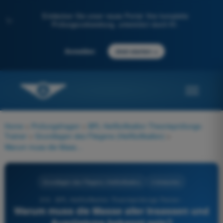
Entdecken Sie unser neues Portal: Ihre komplette
✨
Prüfungsvorbereitung, unterstützt durch KI.
→
Anmelden
Jetzt starten
Home
>
Prüfungsfragen
>
BPL Heißluftballon Theorieprüfungs-
Trainer
>
Grundlagen des Fliegens (Heißluftballon)
>
Warum muss die Masse aller Insassen und Ausrüstung bekannt sein?
Grundlagen des Fliegens (Heißluftballon)
4 Antworten
310 - BPL Heißluftballon Theorieprüfungs-Trainer -
Warum muss die Masse aller Insassen und
Ausrüstung bekannt sein?