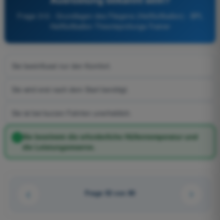
Frage 310 - Grundlagen des Fliegens (Heißluftballon) - BPL
Heißluftballon Theorieprüfungs-Trainer
Sie beeinflusst nur den Komfort.
Sie wird erst nach dem Start benötigt.
Sie ist bei kurzen Fahrten unerheblich.
Sie bestimmt die erforderliche Hüllentemperatur und
die Leistungsreserve.
Frage 52 von 80