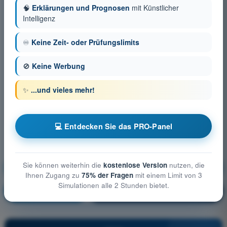
🧠
Erklärungen und Prognosen
mit Künstlicher
Intelligenz
♾️
Keine Zeit- oder Prüfungslimits
🚫
Keine Werbung
✨
...und vieles mehr!
💻 Entdecken Sie das PRO-Panel
Sie können weiterhin die
kostenlose Version
nutzen, die
Grundlagen des Fliegens (Heißluftballon)
Ihnen Zugang zu
75% der Fragen
mit einem Limit von 3
Simulationen alle 2 Stunden bietet.
Ausbildung!
Erläuterung der Frage
🔒
PRO