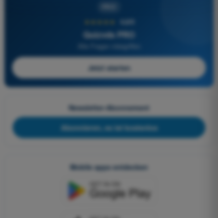
PRO
★★★★★
4,6/5
Quizvds PRO
Alle Fragen inbegriffen
Jetzt starten
Newsletter-Abonnement
Abonnieren, es ist kostenlos
Mobile apps entdecken