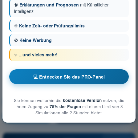
🧠
Erklärungen und Prognosen
mit Künstlicher
Intelligenz
♾️
Keine Zeit- oder Prüfungslimits
🚫
Keine Werbung
✨
...und vieles mehr!
💻 Entdecken Sie das PRO-Panel
Sie können weiterhin die
kostenlose Version
nutzen, die
Grundlagen des Fliegens (Heißluftballon)
Ihnen Zugang zu
75% der Fragen
mit einem Limit von 3
Simulationen alle 2 Stunden bietet.
Ausbildung!
Erläuterung der Frage
🔒
PRO