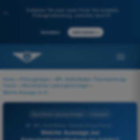
Entdecken Sie unser neues Portal: Ihre komplette
✨
Prüfungsvorbereitung, unterstützt durch KI.
→
Anmelden
Jetzt starten
Home
>
Prüfungsfragen
>
BPL Heißluftballon Theorieprüfungs-
Trainer
>
Menschliches Leistungsvermögen
>
Welche Aussage zur Entscheidungsfindung ist richtig?
Menschliches Leistungsvermögen
4 Antworten
98 - BPL Heißluftballon Theorieprüfungs-Trainer -
Welche Aussage zur
Entscheidungsfindung ist richtig?