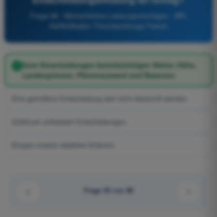
Frage 98 - Menschliches Leistungsvermögen - BPL
Heißluftballon Theorieprüfungs-Trainer
Gute Entscheidungen berücksichtigen Wetter, Höhe,
Landeoptionen, Pilotenzustand und Reserven.
Eine getroffene Entscheidung darf nicht überprüft werden.
Zeitdruck verbessert Entscheidungen.
Ehrgeiz ersetzt objektive Kriterien.
Frage 52 von 80