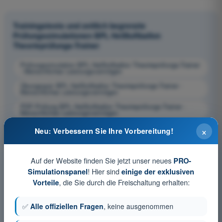
Trainingstests und zeitlich begrenzte
Prüfungssimulationen BPL Heißluftballon
Theorieprüfungs-Trainer
Prüfungssimulation BPL Heißluftballon Theorieprüfungs-Trainer
- Menschliches Leistungsvermögen
Übungsquiz BPL Heißluftballon Theorieprüfungs-Trainer -
Menschliches Leistungsvermögen
PDF-Prüfung BPL Heißluftballon Theorieprüfungs-Trainer -
Menschliches Leistungsvermögen
×
Neu: Verbessern Sie Ihre Vorbereitung!
Auf der Website finden Sie jetzt unser neues
PRO-
! Hier sind
Simulationspanel
einige der exklusiven
, die Sie durch die Freischaltung erhalten:
Vorteile
✅
Alle offiziellen Fragen
, keine ausgenommen