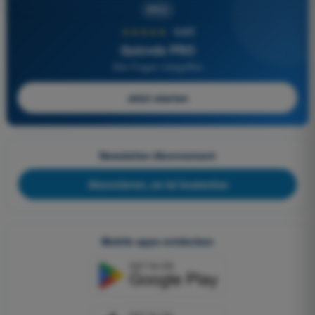
PRO
★★★★★
4,6/5
Quizvds PRO
Alle Fragen inbegriffen
Jetzt starten
Newsletter-Abonnement
Abonnieren, es ist kostenlos
Mobile apps entdecken