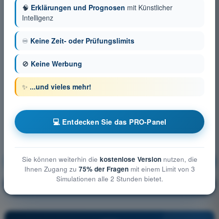
🧠
Erklärungen und Prognosen
mit Künstlicher
Intelligenz
♾️
Keine Zeit- oder Prüfungslimits
🚫
Keine Werbung
✨
...und vieles mehr!
💻 Entdecken Sie das PRO-Panel
Sie können weiterhin die
kostenlose Version
nutzen, die
Menschliches Leistungsvermögen
Ausbildung!
Ihnen Zugang zu
75% der Fragen
mit einem Limit von 3
Simulationen alle 2 Stunden bietet.
Erläuterung der Frage
🔒
PRO