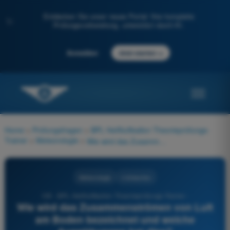
Entdecken Sie unser neues Portal: Ihre komplette
✨
Prüfungsvorbereitung, unterstützt durch KI.
→
Anmelden
Jetzt starten
Home
>
Prüfungsfragen
>
BPL Heißluftballon Theorieprüfungs-
Trainer
>
Meteorologie
>
Wie wird das Zusammenströmen von Luft am Boden bezeichnet und welche Auswirkungen hat dies?
Meteorologie
4 Antworten
105 - BPL Heißluftballon Theorieprüfungs-Trainer -
Wie wird das Zusammenströmen von Luft
am Boden bezeichnet und welche