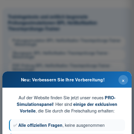
Trainingstests und zeitlich begrenzte
Prüfungssimulationen BPL Heißluftballon
Theorieprüfungs-Trainer
Prüfungssimulation BPL Heißluftballon Theorieprüfungs-Trainer
- Meteorologie
Übungsquiz BPL Heißluftballon Theorieprüfungs-Trainer -
Meteorologie
PDF-Prüfung BPL Heißluftballon Theorieprüfungs-Trainer -
Meteorologie
×
Neu: Verbessern Sie Ihre Vorbereitung!
Auf der Website finden Sie jetzt unser neues
PRO-
! Hier sind
Simulationspanel
einige der exklusiven
, die Sie durch die Freischaltung erhalten:
Vorteile
✅
Alle offiziellen Fragen
, keine ausgenommen