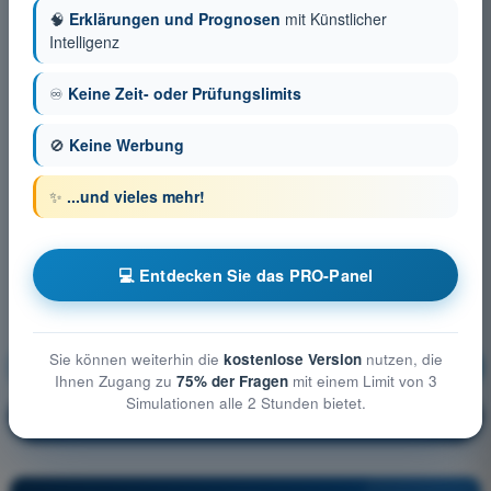
🧠
Erklärungen und Prognosen
mit Künstlicher
Intelligenz
♾️
Keine Zeit- oder Prüfungslimits
🚫
Keine Werbung
✨
...und vieles mehr!
💻 Entdecken Sie das PRO-Panel
Sie können weiterhin die
kostenlose Version
nutzen, die
Meteorologie
Ausbildung!
Ihnen Zugang zu
75% der Fragen
mit einem Limit von 3
Simulationen alle 2 Stunden bietet.
Erläuterung der Frage
🔒
PRO