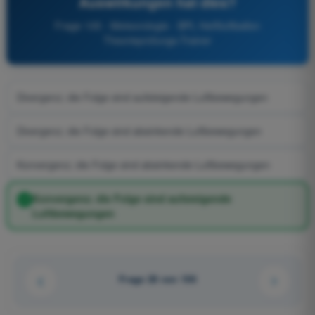
Auswirkungen hat dies?
Frage 105 - Meteorologie - BPL Heißluftballon
Theorieprüfungs-Trainer
Divergenz; die Folge sind aufsteigende Luftbewegungen
Divergenz; die Folge sind absinkende Luftbewegungen
Konvergenz; die Folge sind absinkende Luftbewegungen
Konvergenz; die Folge sind aufsteigende
Luftbewegungen
Frage 28 von 106