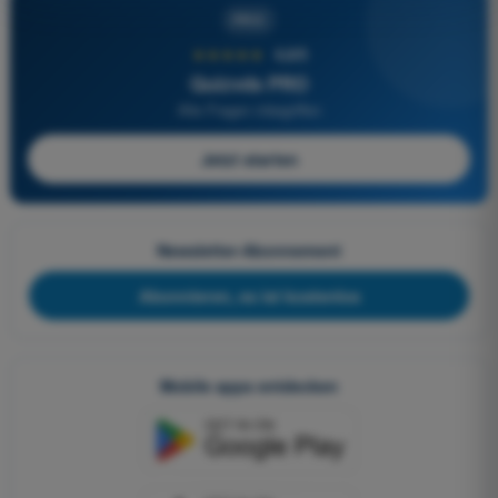
PRO
★★★★★
4,6/5
Quizvds PRO
Alle Fragen inbegriffen
Jetzt starten
Newsletter-Abonnement
Abonnieren, es ist kostenlos
Mobile apps entdecken