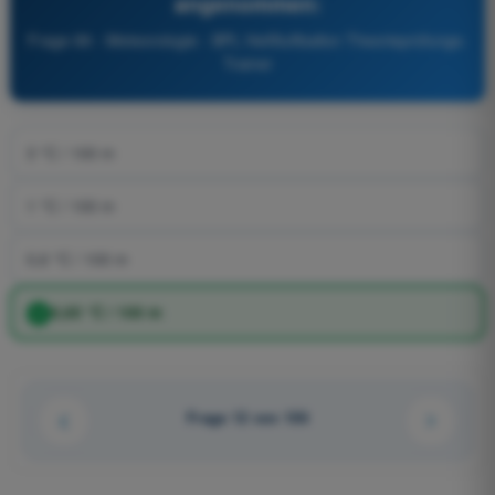
angenommen:
Frage 89 - Meteorologie - BPL Heißluftballon Theorieprüfungs-
Trainer
3 °C / 100 m
1 °C / 100 m
0,6 °C / 100 m
0,65 °C / 100 m
Frage 12 von 106