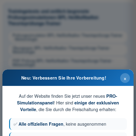
Trainingstests und zeitlich begrenzte
Prüfungssimulationen BPL Heißluftballon
Theorieprüfungs-Trainer
Prüfungssimulation BPL Heißluftballon Theorieprüfungs-Trainer
- Meteorologie
Übungsquiz BPL Heißluftballon Theorieprüfungs-Trainer -
Meteorologie
PDF-Prüfung BPL Heißluftballon Theorieprüfungs-Trainer -
Meteorologie
×
Neu: Verbessern Sie Ihre Vorbereitung!
Auf der Website finden Sie jetzt unser neues
PRO-
! Hier sind
Simulationspanel
einige der exklusiven
, die Sie durch die Freischaltung erhalten:
Vorteile
✅
Alle offiziellen Fragen
, keine ausgenommen