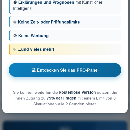
🧠
Erklärungen und Prognosen
mit Künstlicher
Intelligenz
♾️
Keine Zeit- oder Prüfungslimits
🚫
Keine Werbung
✨
...und vieles mehr!
💻 Entdecken Sie das PRO-Panel
Meteorologie
Ausbildung!
Sie können weiterhin die
kostenlose Version
nutzen, die
Ihnen Zugang zu
75% der Fragen
mit einem Limit von 3
Simulationen alle 2 Stunden bietet.
Erläuterung der Frage
🔒
PRO
PRO