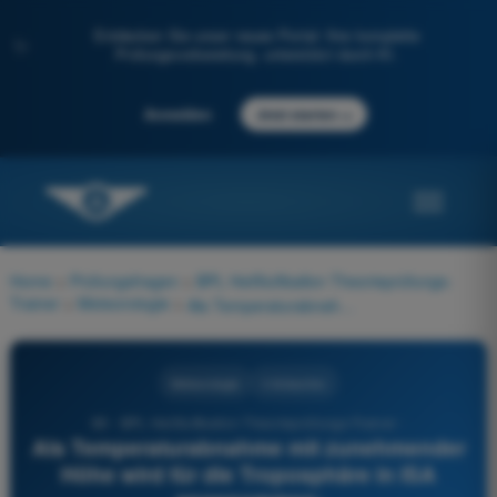
Entdecken Sie unser neues Portal: Ihre komplette
✨
Prüfungsvorbereitung, unterstützt durch KI.
→
Anmelden
Jetzt starten
Home
>
Prüfungsfragen
>
BPL Heißluftballon Theorieprüfungs-
Trainer
>
Meteorologie
>
Als Temperaturabnahme mit zunehmender Höhe wird für die Troposphäre in ISA angenommen:
Meteorologie
4 Antworten
89 - BPL Heißluftballon Theorieprüfungs-Trainer -
Als Temperaturabnahme mit zunehmender
Höhe wird für die Troposphäre in ISA