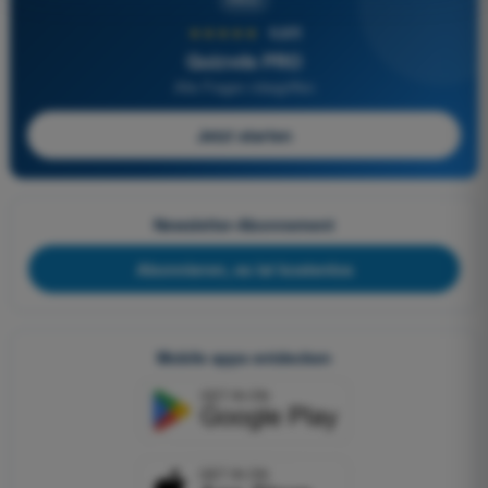
★★★★★
4,6/5
Quizvds PRO
Alle Fragen inbegriffen
Jetzt starten
Newsletter-Abonnement
Abonnieren, es ist kostenlos
Mobile apps entdecken