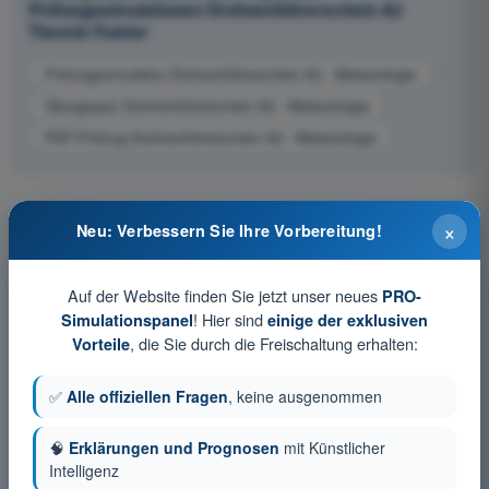
Prüfungssimulationen Drohnenführerschein A2
Theorie-Trainer
Prüfungssimulation Drohnenführerschein A2 - Meteorologie
Übungsquiz Drohnenführerschein A2 - Meteorologie
PDF-Prüfung Drohnenführerschein A2 - Meteorologie
×
Neu: Verbessern Sie Ihre Vorbereitung!
Auf der Website finden Sie jetzt unser neues
PRO-
! Hier sind
Simulationspanel
einige der exklusiven
, die Sie durch die Freischaltung erhalten:
Vorteile
✅
Alle offiziellen Fragen
, keine ausgenommen
🧠
Erklärungen und Prognosen
mit Künstlicher
Intelligenz