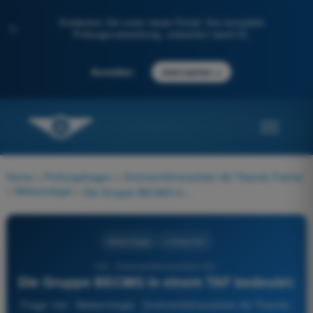
Entdecken Sie unser neues Portal: Ihre komplette
✨
Prüfungsvorbereitung, unterstützt durch KI.
→
Anmelden
Jetzt starten
Home
>
Prüfungsfragen
>
Drohnenführerschein A2 Theorie-Trainer
>
Meteorologie
>
Die Gruppe BECMG in einem TAF bedeutet:
Meteorologie
4 Antworten
104 - Drohnenführerschein A2 -
Die Gruppe BECMG in einem TAF bedeutet:
Frage 104 - Meteorologie - Drohnenführerschein A2 Theorie-