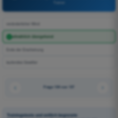
Trainer
veränderlicher Wind
allmählich übergehend
Ende der Erscheinung
laufendes Gewitter
Frage 104 von 137
Trainingstests und zeitlich begrenzte