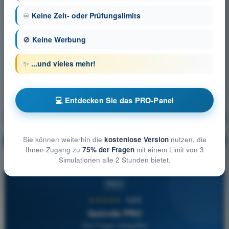
♾️
Keine Zeit- oder Prüfungslimits
🚫
Keine Werbung
✨
...und vieles mehr!
💻 Entdecken Sie das PRO-Panel
Meteorologie
Ausbildung!
Sie können weiterhin die
kostenlose Version
nutzen, die
Erläuterung der Frage
🔒
PRO
Ihnen Zugang zu
75% der Fragen
mit einem Limit von 3
Simulationen alle 2 Stunden bietet.
PRO
★★★★★
4,6/5
Quizvds PRO
Alle Fragen inbegriffen