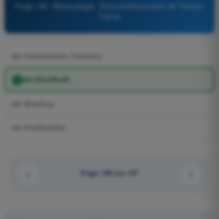
Frage 108 - Meteorologie - Drohnenführerschein A2 Theorie-
Trainer
der mechanischen Turbulenz
der Druckkraft
der Strahlung
der Kondensation
Frage 108 von 137