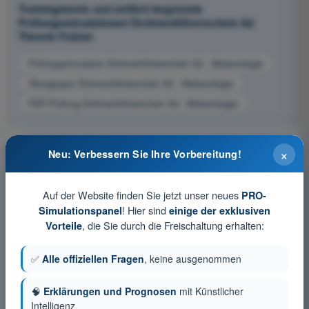
Trainingstests und zeitlich begrenzte
Prüfungssimulationen Drohnenführerschein A2
Theorie-Trainer
Prüfungssimulation Drohnenführerschein A2 - Meteorologie
Übungsquiz Drohnenführerschein A2 - Meteorologie
PDF-Prüfung Drohnenführerschein A2 - Meteorologie
×
Neu: Verbessern Sie Ihre Vorbereitung!
Auf der Website finden Sie jetzt unser neues
PRO-
! Hier sind
Simulationspanel
einige der exklusiven
, die Sie durch die Freischaltung erhalten:
Vorteile
✅
Alle offiziellen Fragen
, keine ausgenommen
🧠
Erklärungen und Prognosen
mit Künstlicher
Intelligenz