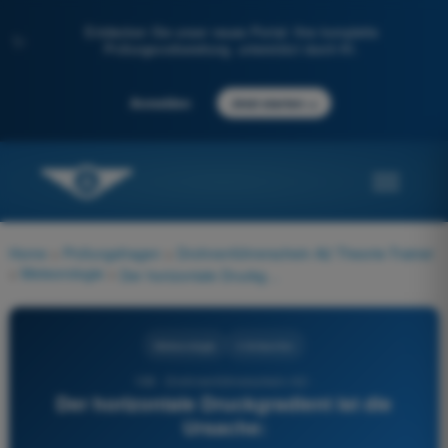
Entdecken Sie unser neues Portal: Ihre komplette
✨
Prüfungsvorbereitung, unterstützt durch KI.
→
Anmelden
Jetzt starten
Home
>
Prüfungsfragen
>
Drohnenführerschein A2 Theorie-Trainer
>
Meteorologie
>
Der horizontale Druckgradient ist die Ursache:
Meteorologie
4 Antworten
108 - Drohnenführerschein A2 -
Der horizontale Druckgradient ist die
Ursache: