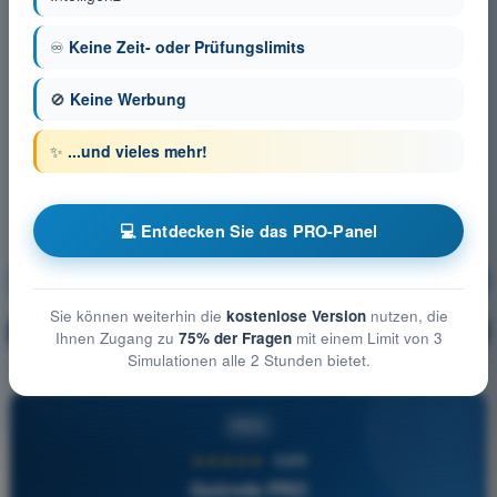
♾️
Keine Zeit- oder Prüfungslimits
🚫
Keine Werbung
✨
...und vieles mehr!
💻 Entdecken Sie das PRO-Panel
Meteorologie
Ausbildung!
Sie können weiterhin die
kostenlose Version
nutzen, die
Erläuterung der Frage
🔒
PRO
Ihnen Zugang zu
75% der Fragen
mit einem Limit von 3
Simulationen alle 2 Stunden bietet.
PRO
★★★★★
4,6/5
Quizvds PRO