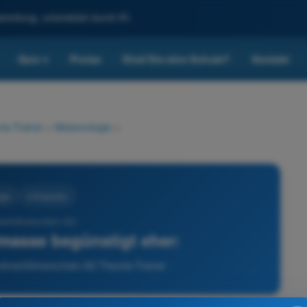
reitung, unterstützt durch KI.
Quiz
Preise
Sind Sie eine Schule?
Kontakt
▾
ie-Trainer
>
Meteorologie
>
gie
4 Antworten
enführerschein A2 -
tmasse begünstigt eher:
rohnenführerschein A2 Theorie-Trainer