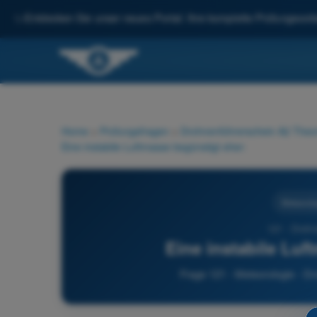
✨
Entdecken Sie unser neues Portal: Ihre komplette Prüfungsvorbe
Home
>
Prüfungsfragen
>
Drohnenführerschein A2 Theor
Eine instabile Luftmasse begünstigt eher:
Meteorolo
121 - Drohn
Eine instabile Luf
Frage 121 - Meteorologie - D