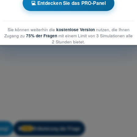
gie
Übungsquiz Drohnenführerschein A2 - Meteorologie
💻 Entdecken Sie das PRO-Panel
Sie können weiterhin die
kostenlose Version
nutzen, die Ihnen
Zugang zu
75% der Fragen
mit einem Limit von 3 Simulationen alle
2 Stunden bietet.
ung!
Erläuterung der Frage
🔒
PRO