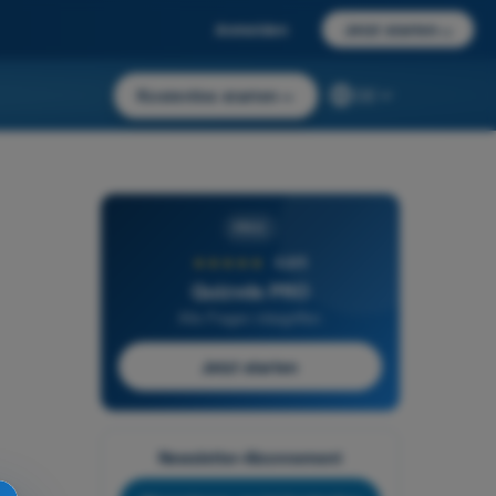
Anmelden
Jetzt starten
→
Kostenlos starten
→
DE
PRO
★★★★★
4,6/5
Quizvds PRO
Alle Fragen inbegriffen
Jetzt starten
Newsletter-Abonnement