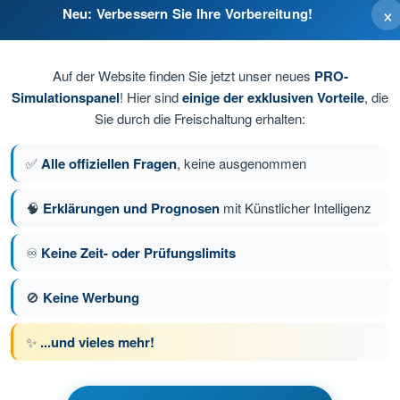
×
Neu: Verbessern Sie Ihre Vorbereitung!
Auf der Website finden Sie jetzt unser neues
PRO-
Simulationspanel
! Hier sind
einige der exklusiven Vorteile
, die
Sie durch die Freischaltung erhalten:
✅
Alle offiziellen Fragen
, keine ausgenommen
🧠
Erklärungen und Prognosen
mit Künstlicher Intelligenz
♾️
Keine Zeit- oder Prüfungslimits
e 121 von 137
Nächste Frage
🚫
Keine Werbung
✨
...und vieles mehr!
üfungssimulationen Drohnenführerschein A2