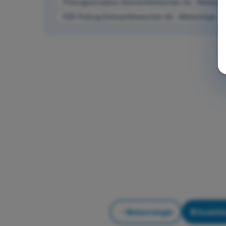
Prüfungssimulation Drohnenführerschein A2 - Meteorolo
PDF-Prüfung Drohnenführerschein A2 - Meteorologie
Meteorologie
Ausbild