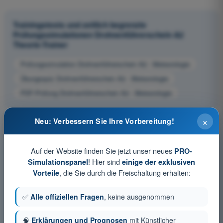
Trainingstests und zeitlich begrenzte
Prüfungssimulationen Drohnenführerschein A2
Theorie-Trainer
Prüfungssimulation Drohnenführerschein A2 - Meteorologie
Übungsquiz Drohnenführerschein A2 - Meteorologie
PDF-Prüfung Drohnenführerschein A2 - Meteorologie
×
Neu: Verbessern Sie Ihre Vorbereitung!
Auf der Website finden Sie jetzt unser neues
PRO-
! Hier sind
Simulationspanel
einige der exklusiven
, die Sie durch die Freischaltung erhalten:
Vorteile
✅
Alle offiziellen Fragen
, keine ausgenommen
🧠
Erklärungen und Prognosen
mit Künstlicher