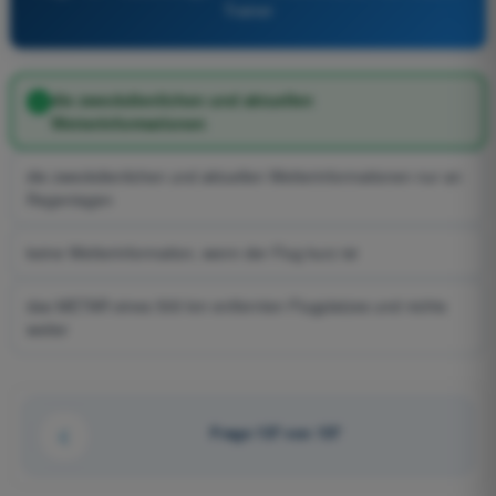
Trainer
die zweckdienlichen und aktuellen
Wetterinformationen
die zweckdienlichen und aktuellen Wetterinformationen nur an
Regentagen
keine Wetterinformation, wenn der Flug kurz ist
das METAR eines 500 km entfernten Flugplatzes und nichts
weiter
Frage 137 von 137