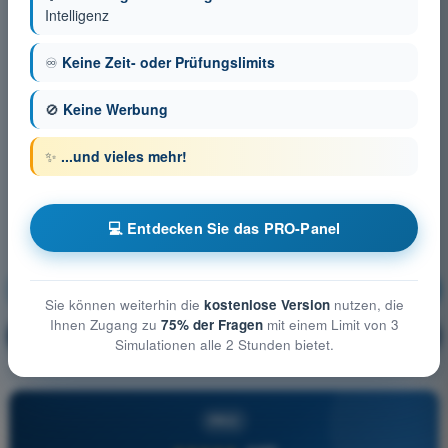
Intelligenz
♾️
Keine Zeit- oder Prüfungslimits
🚫
Keine Werbung
✨
...und vieles mehr!
💻 Entdecken Sie das PRO-Panel
Meteorologie
Ausbildung!
Sie können weiterhin die
kostenlose Version
nutzen, die
Ihnen Zugang zu
75% der Fragen
mit einem Limit von 3
Erläuterung der Frage
🔒
PRO
Simulationen alle 2 Stunden bietet.
PRO