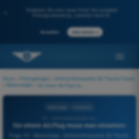
Entdecken Sie unser neues Portal: Ihre komplette
✨
Prüfungsvorbereitung, unterstützt durch KI.
→
Anmelden
Jetzt starten
Home
>
Prüfungsfragen
>
Drohnenführerschein A2 Theorie-Trainer
>
Meteorologie
>
Vor einem A2-Flug muss man einsehen:
Meteorologie
4 Antworten
137 - Drohnenführerschein A2 -
Vor einem A2-Flug muss man einsehen:
Frage 137 - Meteorologie - Drohnenführerschein A2 Theorie-