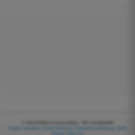
© 2026
EGWeb di Guatta Mattia - VAT: 04768540983
Cookies verwalten
|
Cookie-Richtlinie
|
Datenschutzerklärung
|
AGB
|
Partner
|
Über uns