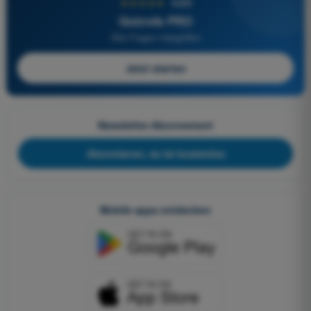
★★★★★
4,6/5
Quizvds PRO
Alle Fragen inbegriffen
Jetzt starten
Newsletter-Abonnement
Abonnieren, es ist kostenlos
Mobile apps entdecken