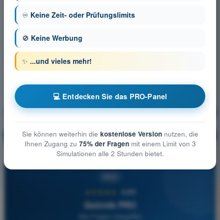
♾️
Keine Zeit- oder Prüfungslimits
🚫
Keine Werbung
✨
...und vieles mehr!
💻 Entdecken Sie das PRO-Panel
Meteorologie
Ausbildung!
Sie können weiterhin die
kostenlose Version
nutzen, die
Erläuterung der Frage
🔒
PRO
Ihnen Zugang zu
75% der Fragen
mit einem Limit von 3
Simulationen alle 2 Stunden bietet.
PRO
★★★★★
4,6/5
Quizvds PRO
Alle Fragen inbegriffen