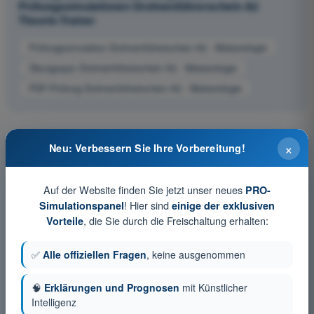
Prüfungssimulationen Drohnenführerschein A2
Theorie-Trainer
Prüfungssimulation Drohnenführerschein A2 - Meteorologie
Übungsquiz Drohnenführerschein A2 - Meteorologie
PDF-Prüfung Drohnenführerschein A2 - Meteorologie
×
Neu: Verbessern Sie Ihre Vorbereitung!
Auf der Website finden Sie jetzt unser neues
PRO-
! Hier sind
Simulationspanel
einige der exklusiven
, die Sie durch die Freischaltung erhalten:
Vorteile
✅
Alle offiziellen Fragen
, keine ausgenommen
🧠
Erklärungen und Prognosen
mit Künstlicher
Intelligenz