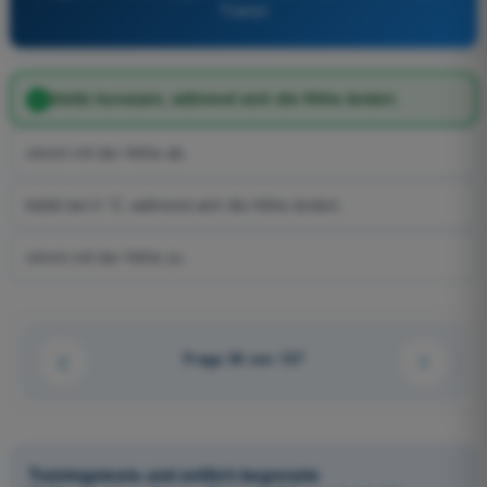
Trainer
bleibt konstant, während sich die Höhe ändert.
nimmt mit der Höhe ab.
bleibt bei 0 °C, während sich die Höhe ändert.
nimmt mit der Höhe zu.
Frage 30 von 137
Trainingstests und zeitlich begrenzte