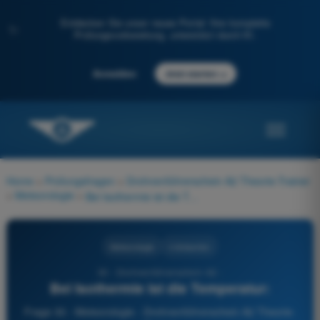
Entdecken Sie unser neues Portal: Ihre komplette
✨
Prüfungsvorbereitung, unterstützt durch KI.
→
Anmelden
Jetzt starten
Home
>
Prüfungsfragen
>
Drohnenführerschein A2 Theorie-Trainer
>
Meteorologie
>
Bei Isothermie ist die Temperatur:
Meteorologie
4 Antworten
30 - Drohnenführerschein A2 -
Bei Isothermie ist die Temperatur:
Frage 30 - Meteorologie - Drohnenführerschein A2 Theorie-