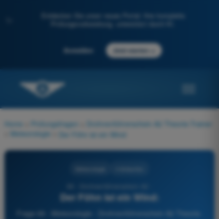
Entdecken Sie unser neues Portal: Ihre komplette
✨
Prüfungsvorbereitung, unterstützt durch KI.
→
Anmelden
Jetzt starten
Home
>
Prüfungsfragen
>
Drohnenführerschein A2 Theorie-Trainer
>
Meteorologie
>
Der Föhn ist ein Wind:
Meteorologie
4 Antworten
69 - Drohnenführerschein A2 -
Der Föhn ist ein Wind:
Frage 69 - Meteorologie - Drohnenführerschein A2 Theorie-