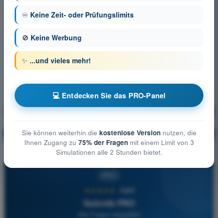
♾️
Keine Zeit- oder Prüfungslimits
🚫
Keine Werbung
✨
...und vieles mehr!
💻 Entdecken Sie das PRO-Panel
Meteorologie
Ausbildung!
Sie können weiterhin die
kostenlose Version
nutzen, die
Erläuterung der Frage
🔒
PRO
Ihnen Zugang zu
75% der Fragen
mit einem Limit von 3
Simulationen alle 2 Stunden bietet.
PRO
★★★★★
4,6/5
Quizvds PRO
Alle Fragen inbegriffen