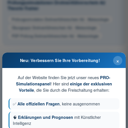
Prüfungssimulationen Drohnenführerschein A2
Theorie-Trainer
Prüfungssimulation Drohnenführerschein A2 - Meteorologie
Übungsquiz Drohnenführerschein A2 - Meteorologie
PDF-Prüfung Drohnenführerschein A2 - Meteorologie
×
Neu: Verbessern Sie Ihre Vorbereitung!
Auf der Website finden Sie jetzt unser neues
PRO-
! Hier sind
Simulationspanel
einige der exklusiven
, die Sie durch die Freischaltung erhalten:
Vorteile
✅
Alle offiziellen Fragen
, keine ausgenommen
🧠
Erklärungen und Prognosen
mit Künstlicher
Intelligenz