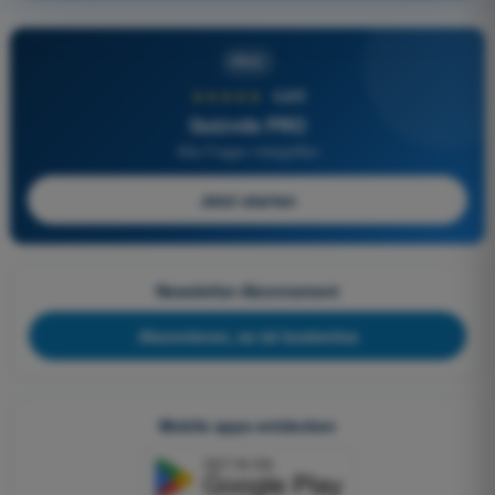
PRO
★★★★★
4,6/5
Quizvds PRO
Alle Fragen inbegriffen
Jetzt starten
Newsletter-Abonnement
Abonnieren, es ist kostenlos
Mobile apps entdecken