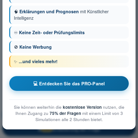
🧠
Erklärungen und Prognosen
mit Künstlicher
Intelligenz
♾️
Keine Zeit- oder Prüfungslimits
🚫
Keine Werbung
✨
...und vieles mehr!
💻 Entdecken Sie das PRO-Panel
Sie können weiterhin die
kostenlose Version
nutzen, die
Ihnen Zugang zu
75% der Fragen
mit einem Limit von 3
Meteorologie
Ausbildung!
Simulationen alle 2 Stunden bietet.
Erläuterung der Frage
🔒
PRO