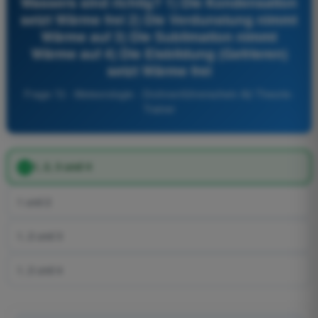
Wassers sind richtig? 1) Die Kondensation
setzt Wärme frei 2) Die Verdunstung nimmt
Wärme auf 3) Die Sublimation nimmt
Wärme auf 4) Die Eisbildung (Gefrieren)
setzt Wärme frei
Frage 72 - Meteorologie - Drohnenführerschein A2 Theorie-
Trainer
1, 2, 3 und 4
1 und 2
1, 2 und 3
1, 2 und 4