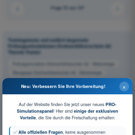
Frage 72 von 137
Trainingstests und zeitlich begrenzte
Prüfungssimulationen Drohnenführerschein A2
Theorie-Trainer
Prüfungssimulation Drohnenführerschein A2 - Meteorologie
Übungsquiz Drohnenführerschein A2 - Meteorologie
PDF-Prüfung Drohnenführerschein A2 - Meteorologie
×
Neu: Verbessern Sie Ihre Vorbereitung!
Auf der Website finden Sie jetzt unser neues
PRO-
! Hier sind
Simulationspanel
einige der exklusiven
, die Sie durch die Freischaltung erhalten:
Vorteile
✅
Alle offiziellen Fragen
, keine ausgenommen