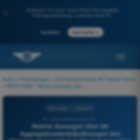
Entdecken Sie unser neues Portal: Ihre komplette
✨
Prüfungsvorbereitung, unterstützt durch KI.
→
Anmelden
Jetzt starten
Home
>
Prüfungsfragen
>
Drohnenführerschein A2 Theorie-Trainer
>
Meteorologie
>
Welche Aussagen über die Aggregatzustandsänderungen des Wassers sind richtig? 1) Die Kondensation setzt Wärme frei 2) Die Verdunstung nimmt Wärme auf 3) Die Sublimation nimmt Wärme auf 4) Die Eisbildung (Gefrieren) setzt Wärme frei
Meteorologie
4 Antworten
72 - Drohnenführerschein A2 -
Welche Aussagen über die
Aggregatzustandsänderungen des