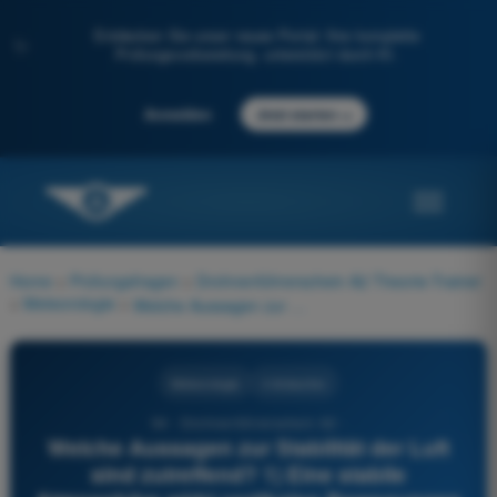
Entdecken Sie unser neues Portal: Ihre komplette
✨
Prüfungsvorbereitung, unterstützt durch KI.
→
Anmelden
Jetzt starten
Home
>
Prüfungsfragen
>
Drohnenführerschein A2 Theorie-Trainer
>
Meteorologie
>
Welche Aussagen zur Stabilität der Luft sind zutreffend? 1) Eine stabile Atmosphäre wirkt vertikalen Bewegungen entgegen 2) Eine instabile Atmosphäre begünstigt vertikale Bewegungen 3) Eine stabile Atmosphäre begünstigt kräftige konvektive Wolken 4) Eine Temperaturinversion ist ein stabilisierender Faktor
Meteorologie
4 Antworten
94 - Drohnenführerschein A2 -
Welche Aussagen zur Stabilität der Luft
sind zutreffend? 1) Eine stabile