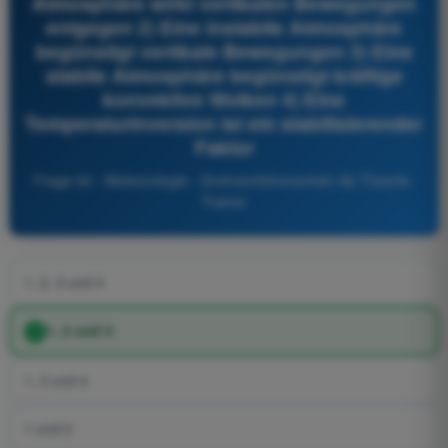
Atmosphäre wirkt vertikalen Bewegungen
entgegen 2) Eine instabile Atmosphäre
begünstigt vertikale Bewegungen 3) Eine
stabile Atmosphäre begünstigt kräftige
konvektive Wolken 4) Eine
Temperaturinversion ist ein stabilisierender
Faktor
Frage 94 - Meteorologie - Drohnenführerschein A2 Theorie-
Trainer
1, 2, 3 und 4
1, 2 und 4
1, 3 und 4
1 und 2