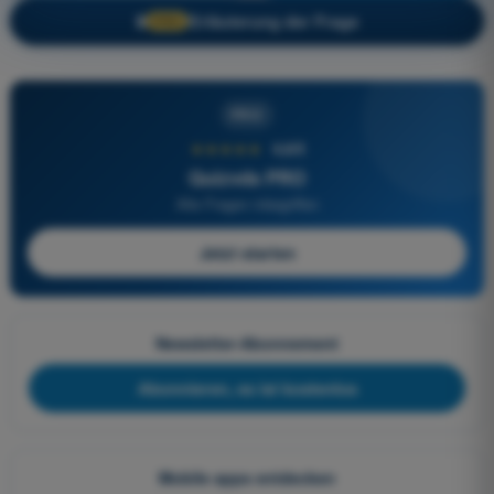
Erläuterung der Frage
🔒
PRO
PRO
★★★★★
4,6/5
Quizvds PRO
Alle Fragen inbegriffen
Jetzt starten
Newsletter-Abonnement
Abonnieren, es ist kostenlos
Mobile apps entdecken