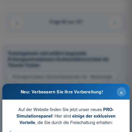
Frage 94 von 137
Trainingstests und zeitlich begrenzte
Prüfungssimulationen Drohnenführerschein A2
Theorie-Trainer
Prüfungssimulation Drohnenführerschein A2 - Meteorologie
Übungsquiz Drohnenführerschein A2 - Meteorologie
×
Neu: Verbessern Sie Ihre Vorbereitung!
PDF-Prüfung Drohnenführerschein A2 - Meteorologie
Auf der Website finden Sie jetzt unser neues
PRO-
! Hier sind
Simulationspanel
einige der exklusiven
, die Sie durch die Freischaltung erhalten:
Vorteile