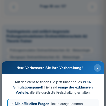
Frage 96 von 137
Trainingstests und zeitlich begrenzte
Prüfungssimulationen Drohnenführerschein A2
Theorie-Trainer
Prüfungssimulation Drohnenführerschein A2 - Meteorologie
Übungsquiz Drohnenführerschein A2 - Meteorologie
PDF-Prüfung Drohnenführerschein A2 - Meteorologie
×
Neu: Verbessern Sie Ihre Vorbereitung!
Auf der Website finden Sie jetzt unser neues
PRO-
! Hier sind
Simulationspanel
einige der exklusiven
, die Sie durch die Freischaltung erhalten:
Vorteile
✅
Alle offiziellen Fragen
, keine ausgenommen