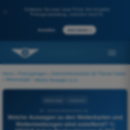
Entdecken Sie unser neues Portal: Ihre komplette
✨
Prüfungsvorbereitung, unterstützt durch KI.
→
Anmelden
Jetzt starten
Home
>
Prüfungsfragen
>
Drohnenführerschein A2 Theorie-Trainer
>
Meteorologie
>
Welche Aussagen zu den Wetterkarten und Wettermeldungen sind zutreffend? 1) METAR liefern Beobachtungen 2) TAF liefern Flugplatzvorhersagen 3) SIGMET melden gefährliche signifikante Erscheinungen 4) TEMSI-Karten stellen das signifikante Wetter dar
Meteorologie
4 Antworten
96 - Drohnenführerschein A2 -
Welche Aussagen zu den Wetterkarten und
Wettermeldungen sind zutreffend? 1)