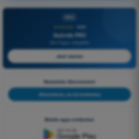
PRO
★★★★★
4,6/5
Quizvds PRO
Alle Fragen inbegriffen
Jetzt starten
Newsletter-Abonnement
Abonnieren, es ist kostenlos
Mobile apps entdecken