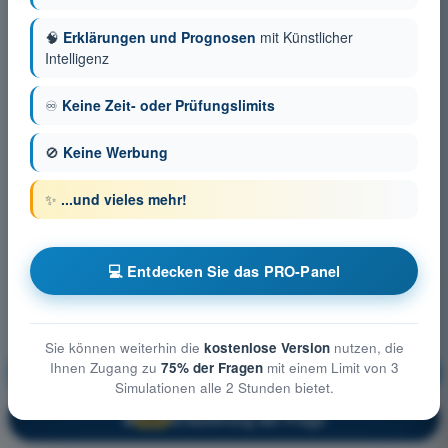
🧠
Erklärungen und Prognosen
mit Künstlicher
Intelligenz
♾️
Keine Zeit- oder Prüfungslimits
🚫
Keine Werbung
✨
...und vieles mehr!
💻 Entdecken Sie das PRO-Panel
Sie können weiterhin die
kostenlose Version
nutzen, die
Ihnen Zugang zu
75% der Fragen
mit einem Limit von 3
Meteorologie
Ausbildung!
Simulationen alle 2 Stunden bietet.
Erläuterung der Frage
🔒
PRO