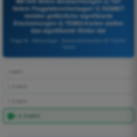
METAR liefern Beobachtungen 2) TAF
liefern Flugplatzvorhersagen 3) SIGMET
melden gefährliche signifikante
Erscheinungen 4) TEMSI-Karten stellen
das signifikante Wetter dar
Frage 96 - Meteorologie - Drohnenführerschein A2 Theorie-
Trainer
1 und 2
1, 3 und 4
1, 2 und 3
1, 2, 3 und 4