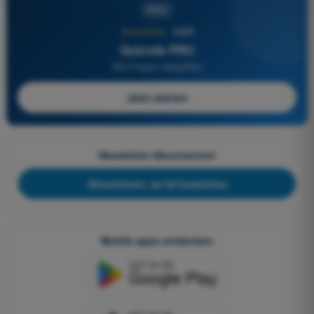
PRO
★★★★★
4,6/5
Quizvds PRO
Alle Fragen inbegriffen
Jetzt starten
Newsletter-Abonnement
Abonnieren, es ist kostenlos
Mobile apps entdecken