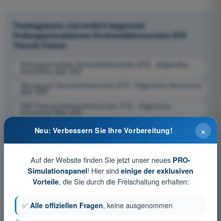
Trainingstests und zeitlich begrenzte
Prüfungssimulationen Drohnenführerschein STS
Theorie-Trainer
Prüfungssimulation Drohnenführerschein STS - Allgemeine
Kenntnisse über UAS
Übungsquiz Drohnenführerschein STS - Allgemeine Kenntnisse
über UAS
PDF-Prüfung Drohnenführerschein STS - Allgemeine
Kenntnisse über UAS
×
Neu: Verbessern Sie Ihre Vorbereitung!
Auf der Website finden Sie jetzt unser neues
PRO-
! Hier sind
Simulationspanel
einige der exklusiven
, die Sie durch die Freischaltung erhalten:
Vorteile
✅
Alle offiziellen Fragen
, keine ausgenommen