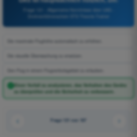
Frage 121 - Allgemeine Kenntnisse über UAS -
Drohnenführerschein STS Theorie-Trainer
Die maximale Flughöhe automatisch zu erhöhen.
Die visuelle Überwachung zu ersetzen.
Den Flug in einem Flugverbotsgebiet zu erlauben.
Einen Vorfall zu analysieren, das Verhalten des Geräts
zu überprüfen und die Sicherheit zu verbessern.
Frage 121 von 167