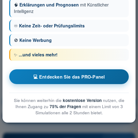
🧠
Erklärungen und Prognosen
mit Künstlicher
Intelligenz
♾️
Keine Zeit- oder Prüfungslimits
🚫
Keine Werbung
✨
...und vieles mehr!
💻 Entdecken Sie das PRO-Panel
Sie können weiterhin die
kostenlose Version
nutzen, die
Allgemeine Kenntnisse über UAS
Ausbildung!
Ihnen Zugang zu
75% der Fragen
mit einem Limit von 3
Simulationen alle 2 Stunden bietet.
Erläuterung der Frage
🔒
PRO