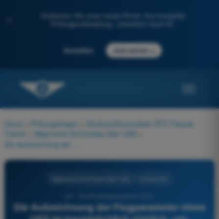
Entdecken Sie unser neues Portal: Ihre komplette
✨
Prüfungsvorbereitung, unterstützt durch KI.
→
Anmelden
Jetzt starten
Home
>
Prüfungsfragen
>
Drohnenführerschein STS Theorie-
Trainer
>
Allgemeine Kenntnisse über UAS
>
Die Aufzeichnung der Flugparameter eines UAS ist hauptsächlich nützlich, um:
Allgemeine Kenntnisse über UAS
4 Antworten
121 - Drohnenführerschein STS -
Die Aufzeichnung der Flugparameter eines
UAS ist hauptsächlich nützlich, um: