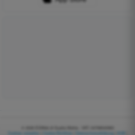
© 2026
EGWeb di Guatta Mattia - VAT: 04768540983
Cookies verwalten
|
Cookie-Richtlinie
|
Datenschutzerklärung
|
AGB
|