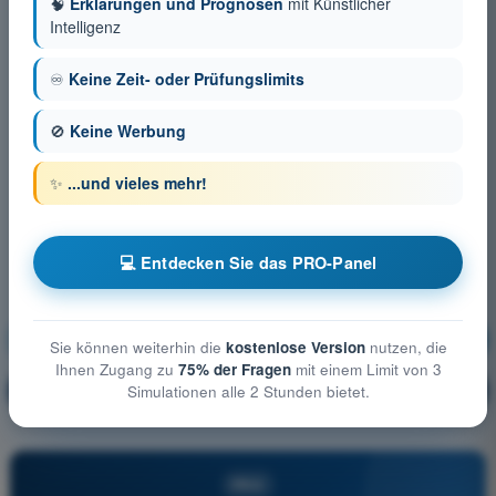
🧠
Erklärungen und Prognosen
mit Künstlicher
Intelligenz
♾️
Keine Zeit- oder Prüfungslimits
🚫
Keine Werbung
✨
...und vieles mehr!
💻 Entdecken Sie das PRO-Panel
Allgemeine Kenntnisse über UAS
Ausbildung!
Sie können weiterhin die
kostenlose Version
nutzen, die
Ihnen Zugang zu
75% der Fragen
mit einem Limit von 3
Erläuterung der Frage
🔒
Simulationen alle 2 Stunden bietet.
PRO
PRO