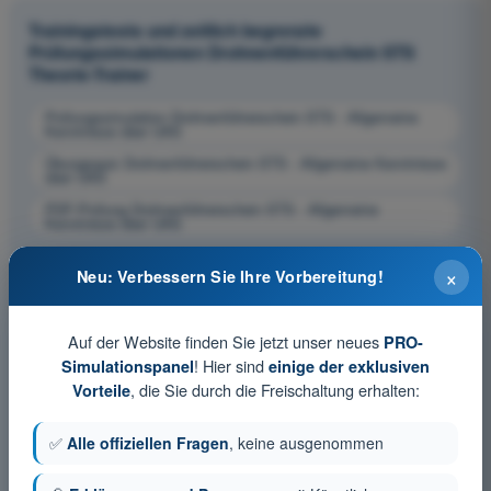
Trainingstests und zeitlich begrenzte
Prüfungssimulationen Drohnenführerschein STS
Theorie-Trainer
Prüfungssimulation Drohnenführerschein STS - Allgemeine
Kenntnisse über UAS
Übungsquiz Drohnenführerschein STS - Allgemeine Kenntnisse
über UAS
PDF-Prüfung Drohnenführerschein STS - Allgemeine
Kenntnisse über UAS
×
Neu: Verbessern Sie Ihre Vorbereitung!
Auf der Website finden Sie jetzt unser neues
PRO-
! Hier sind
Simulationspanel
einige der exklusiven
, die Sie durch die Freischaltung erhalten:
Vorteile
✅
Alle offiziellen Fragen
, keine ausgenommen