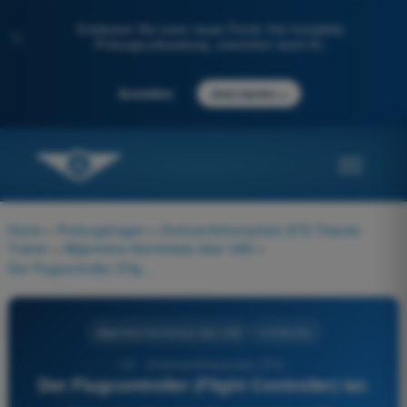
Entdecken Sie unser neues Portal: Ihre komplette
✨
Prüfungsvorbereitung, unterstützt durch KI.
→
Anmelden
Jetzt starten
Home
>
Prüfungsfragen
>
Drohnenführerschein STS Theorie-
Trainer
>
Allgemeine Kenntnisse über UAS
>
Der Flugcontroller (Flight Controller) ist:
Allgemeine Kenntnisse über UAS
4 Antworten
131 - Drohnenführerschein STS -
Der Flugcontroller (Flight Controller) ist: