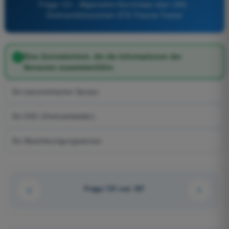
Frage 131 - Allgemeine Kenntnisse über UAS -
Drohnenführerschein STS Theorie-Trainer
Eine Zentraleinheit, die die Informationen der
Sensoren zusammenführt.
Ein barometrischer Sensor.
Ein ESC (Drehzahlsteller).
Ein Beschleunigungssensor.
Frage 131 von 167