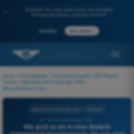
Entdecken Sie unser neues Portal: Ihre komplette
✨
Prüfungsvorbereitung, unterstützt durch KI.
→
Anmelden
Jetzt starten
Home
>
Prüfungsfragen
>
Drohnenführerschein STS Theorie-
Trainer
>
Allgemeine Kenntnisse über UAS
>
Wie groß ist die in einer Batterie gespeicherte Energiemenge, die aus zwei parallel geschalteten Gruppen besteht, wobei jede Gruppe aus 4 in Reihe geschalteten 3C-Zellen besteht und jede Zelle eine Nennspannung von 3,7 V und eine Kapazität von 2 200 mAh hat?
Allgemeine Kenntnisse über UAS
4 Antworten
22 - Drohnenführerschein STS -
Wie groß ist die in einer Batterie
gespeicherte Energiemenge, die aus zwei