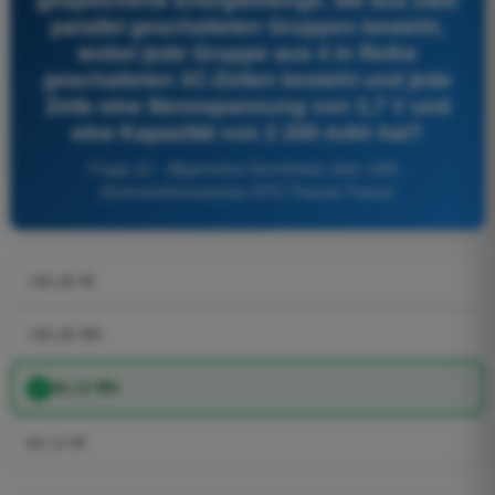
parallel geschalteten Gruppen besteht,
wobei jede Gruppe aus 4 in Reihe
geschalteten 3C-Zellen besteht und jede
Zelle eine Nennspannung von 3,7 V und
eine Kapazität von 2 200 mAh hat?
Frage 22 - Allgemeine Kenntnisse über UAS -
Drohnenführerschein STS Theorie-Trainer
195,36 W
195,36 Wh
65,12 Wh
65,12 W