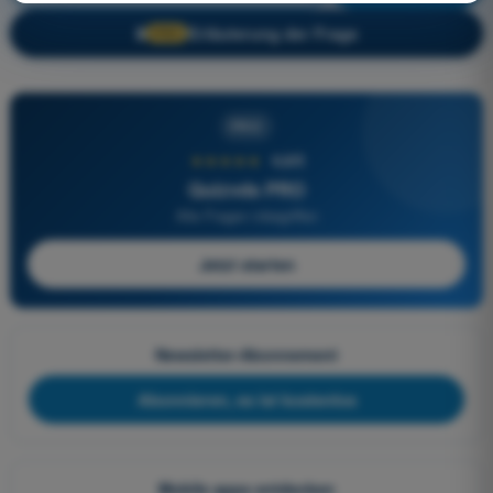
Erläuterung der Frage
🔒
PRO
PRO
★★★★★
4,6/5
Quizvds PRO
Alle Fragen inbegriffen
Jetzt starten
Newsletter-Abonnement
Abonnieren, es ist kostenlos
Mobile apps entdecken