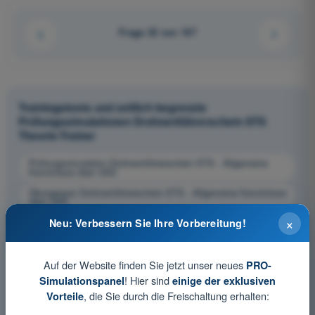
Frage 22 von 167
Trainingstests und zeitlich begrenzte
Prüfungssimulationen Drohnenführerschein STS
Theorie-Trainer
Prüfungssimulation Drohnenführerschein STS - Allgemeine
Kenntnisse über UAS
Übungsquiz Drohnenführerschein STS - Allgemeine Kenntnisse
über UAS
×
PDF-Prüfung Drohnenführerschein STS - Allgemeine
Neu: Verbessern Sie Ihre Vorbereitung!
Kenntnisse über UAS
Auf der Website finden Sie jetzt unser neues
PRO-
! Hier sind
Simulationspanel
einige der exklusiven
, die Sie durch die Freischaltung erhalten:
Vorteile