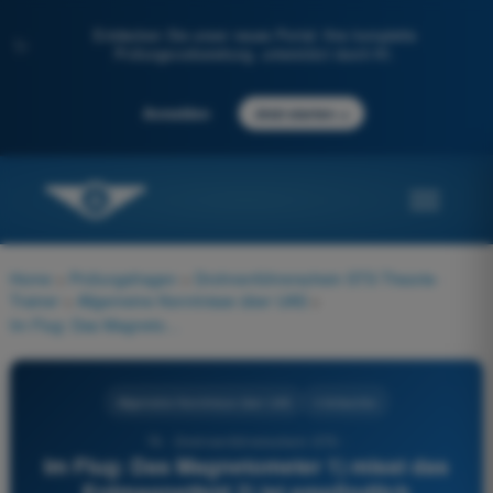
Entdecken Sie unser neues Portal: Ihre komplette
✨
Prüfungsvorbereitung, unterstützt durch KI.
→
Anmelden
Jetzt starten
Home
>
Prüfungsfragen
>
Drohnenführerschein STS Theorie-
Trainer
>
Allgemeine Kenntnisse über UAS
>
Im Flug: Das Magnetometer 1) misst das Erdmagnetfeld 2) ist empfindlich gegenüber Beschleunigungen 3) ist empfindlich gegenüber elektrischen Strömen.
Allgemeine Kenntnisse über UAS
4 Antworten
76 - Drohnenführerschein STS -
Im Flug: Das Magnetometer 1) misst das
Erdmagnetfeld 2) ist empfindlich