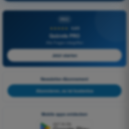
PRO
★★★★★
4,6/5
Quizvds PRO
Alle Fragen inbegriffen
Jetzt starten
Newsletter-Abonnement
Abonnieren, es ist kostenlos
Mobile apps entdecken