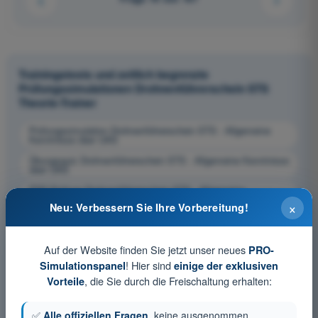
Trainingstests und zeitlich begrenzte
Prüfungssimulationen Drohnenführerschein STS
Theorie-Trainer
Prüfungssimulation Drohnenführerschein STS - Allgemeine
Kenntnisse über UAS
Übungsquiz Drohnenführerschein STS - Allgemeine Kenntnisse
über UAS
PDF-Prüfung Drohnenführerschein STS - Allgemeine
Kenntnisse über UAS
×
Neu: Verbessern Sie Ihre Vorbereitung!
Auf der Website finden Sie jetzt unser neues
PRO-
! Hier sind
Simulationspanel
einige der exklusiven
, die Sie durch die Freischaltung erhalten:
Vorteile
✅
Alle offiziellen Fragen
, keine ausgenommen