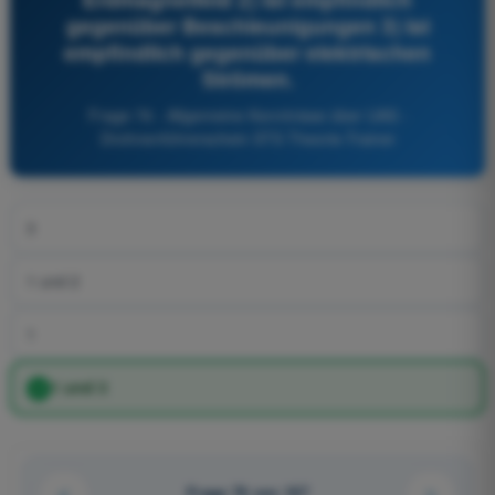
gegenüber Beschleunigungen 3) ist
empfindlich gegenüber elektrischen
Strömen.
Frage 76 - Allgemeine Kenntnisse über UAS -
Drohnenführerschein STS Theorie-Trainer
3
1 und 2
1
1 und 3
Frage 76 von 167