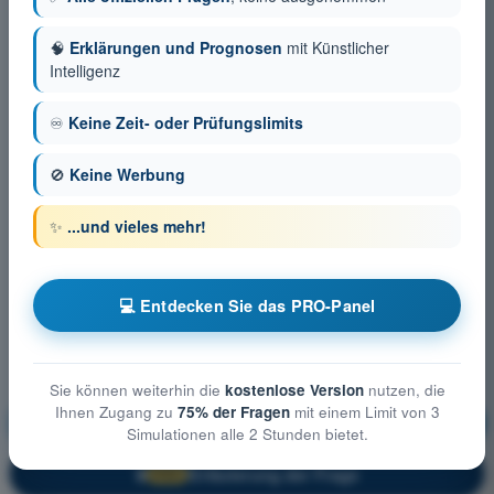
🧠
Erklärungen und Prognosen
mit Künstlicher
Intelligenz
♾️
Keine Zeit- oder Prüfungslimits
🚫
Keine Werbung
✨
...und vieles mehr!
💻 Entdecken Sie das PRO-Panel
Sie können weiterhin die
kostenlose Version
nutzen, die
Ihnen Zugang zu
75% der Fragen
mit einem Limit von 3
Allgemeine Kenntnisse über UAS
Ausbildung!
Simulationen alle 2 Stunden bietet.
Erläuterung der Frage
🔒
PRO