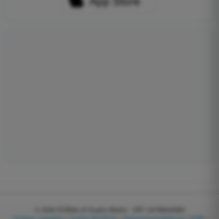
© 2026
EGWeb di Guatta Mattia - VAT: 04768540983
Cookies verwalten
|
Cookie-Richtlinie
|
Datenschutzerklärung
|
AGB
|