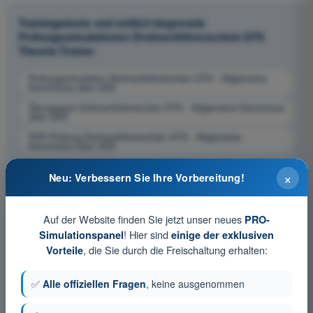
Trainingstests und zeitlich begrenzte
Prüfungssimulationen Drohnenführerschein STS
Theorie-Trainer
Prüfungssimulation Drohnenführerschein STS - Allgemeine
Kenntnisse über UAS
Übungsquiz Drohnenführerschein STS - Allgemeine Kenntnisse
über UAS
PDF-Prüfung Drohnenführerschein STS - Allgemeine
Kenntnisse über UAS
×
Neu: Verbessern Sie Ihre Vorbereitung!
Auf der Website finden Sie jetzt unser neues
PRO-
! Hier sind
Simulationspanel
einige der exklusiven
, die Sie durch die Freischaltung erhalten:
Vorteile
✅
Alle offiziellen Fragen
, keine ausgenommen