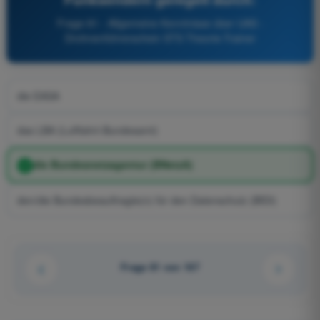
Frage 81 - Allgemeine Kenntnisse über UAS -
Drohnenführerschein STS Theorie-Trainer
die EASA
das LBA (Luftfahrt-Bundesamt)
die Bundesnetzagentur (BNetzA)
den/die Bundesbeauftragte(n) für den Datenschutz (BfDI)
Frage 81 von 167