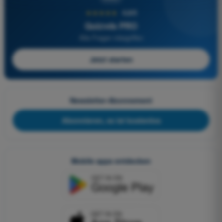
★★★★★
4,6/5
Quizvds PRO
Alle Fragen inbegriffen
Jetzt starten
Newsletter-Abonnement
Abonnieren, es ist kostenlos
Mobile apps entdecken