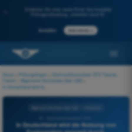
Entdecken Sie unser neues Portal: Ihre komplette
✨
Prüfungsvorbereitung, unterstützt durch KI.
→
Anmelden
Jetzt starten
Home
>
Prüfungsfragen
>
Drohnenführerschein STS Theorie-
Trainer
>
Allgemeine Kenntnisse über UAS
>
In Deutschland wird die Nutzung von Funksendern geregelt durch:
Allgemeine Kenntnisse über UAS
4 Antworten
81 - Drohnenführerschein STS -
In Deutschland wird die Nutzung von
Funksendern geregelt durch: