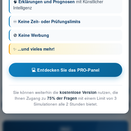
🧠
Erklärungen und Prognosen
mit Künstlicher
Intelligenz
♾️
Keine Zeit- oder Prüfungslimits
🚫
Keine Werbung
✨
...und vieles mehr!
💻 Entdecken Sie das PRO-Panel
Allgemeine Kenntnisse über UAS
Ausbildung!
Sie können weiterhin die
kostenlose Version
nutzen, die
Ihnen Zugang zu
75% der Fragen
mit einem Limit von 3
Simulationen alle 2 Stunden bietet.
Erläuterung der Frage
🔒
PRO
PRO