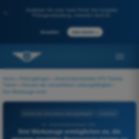
Entdecken Sie unser neues Portal: Ihre komplette
✨
Prüfungsvorbereitung, unterstützt durch KI.
→
Anmelden
Jetzt starten
Home
>
Prüfungsfragen
>
Drohnenführerschein STS Theorie-
Trainer
>
Grenzen der menschlichen Leistungsfähigkeit
>
Drei Werkzeuge ermöglichen es, die eigenen mentalen Ressourcen besser zu verwalten. Welche?
Grenzen der menschlichen Leistungsfähigkeit
4 Antworten
14 - Drohnenführerschein STS -
Drei Werkzeuge ermöglichen es, die
eigenen mentalen Ressourcen besser zu