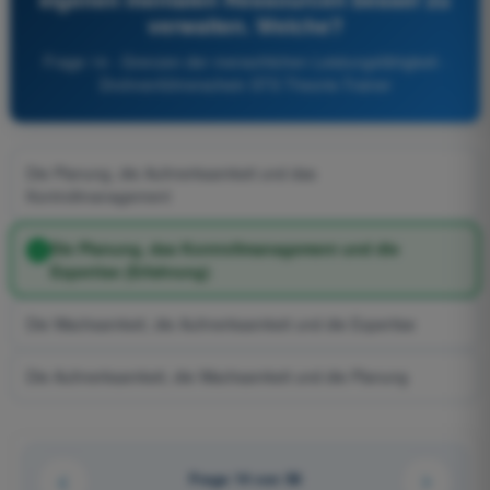
verwalten. Welche?
Frage 14 - Grenzen der menschlichen Leistungsfähigkeit -
Drohnenführerschein STS Theorie-Trainer
Die Planung, die Aufmerksamkeit und das
Kontrollmanagement
Die Planung, das Kontrollmanagement und die
Expertise (Erfahrung)
Die Wachsamkeit, die Aufmerksamkeit und die Expertise
Die Aufmerksamkeit, die Wachsamkeit und die Planung
Frage 14 von 58