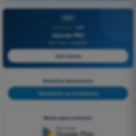
PRO
★★★★★
4,6/5
Quizvds PRO
Alle Fragen inbegriffen
Jetzt starten
Newsletter-Abonnement
Abonnieren, es ist kostenlos
Mobile apps entdecken