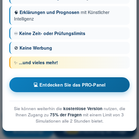
🧠
Erklärungen und Prognosen
mit Künstlicher
Intelligenz
♾️
Keine Zeit- oder Prüfungslimits
🚫
Keine Werbung
✨
...und vieles mehr!
💻 Entdecken Sie das PRO-Panel
Sie können weiterhin die
kostenlose Version
nutzen, die
Ihnen Zugang zu
75% der Fragen
mit einem Limit von 3
Grenzen der menschlichen Leistungsfähigkeit
Simulationen alle 2 Stunden bietet.
Ausbildung!
Erläuterung der Frage
🔒
PRO