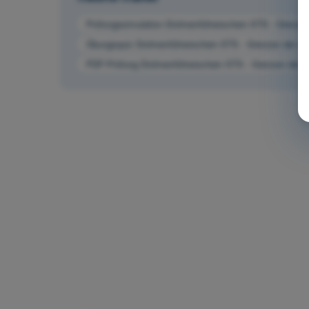
Prüfungssimulation Drohnenführerschein STS - Grenzen
Übungsquiz Drohnenführerschein STS - Grenzen der me
PDF-Prüfung Drohnenführerschein STS - Grenzen der m