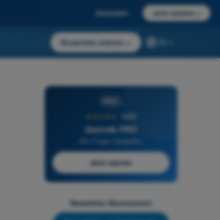
Anmelden
Jetzt starten
→
Kostenlos starten
→
DE
PRO
★★★★★
4,6/5
Quizvds PRO
Alle Fragen inbegriffen
Jetzt starten
Newsletter-Abonnement