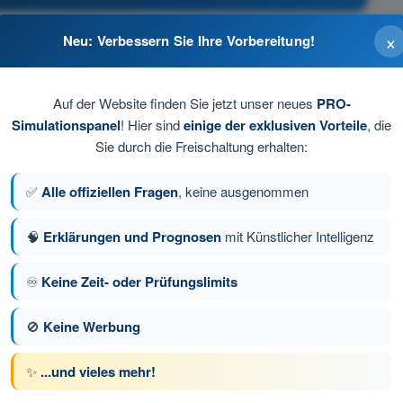
×
Neu: Verbessern Sie Ihre Vorbereitung!
tsänderung
Auf der Website finden Sie jetzt unser neues
PRO-
Simulationspanel
! Hier sind
einige der exklusiven Vorteile
, die
Sie durch die Freischaltung erhalten:
✅
Alle offiziellen Fragen
, keine ausgenommen
🧠
Erklärungen und Prognosen
mit Künstlicher Intelligenz
♾️
Keine Zeit- oder Prüfungslimits
ge 4 von 58
Nächste Frage
🚫
Keine Werbung
✨
...und vieles mehr!
üfungssimulationen Drohnenführerschein STS