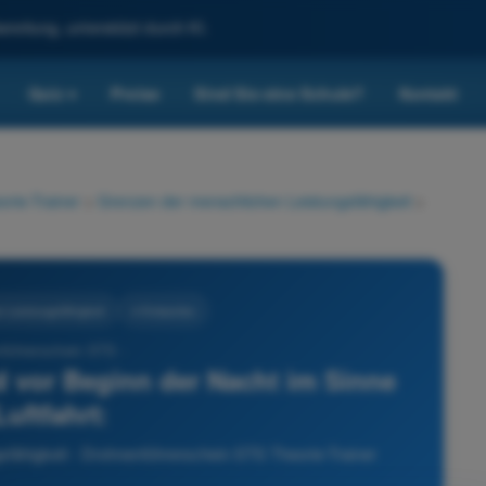
reitung, unterstützt durch KI.
Quiz
Preise
Sind Sie eine Schule?
Kontakt
▾
rie-Trainer
>
Grenzen der menschlichen Leistungsfähigkeit
>
 Leistungsfähigkeit
4 Antworten
nführerschein STS -
vor Beginn der Nacht im Sinne
Luftfahrt:
sfähigkeit - Drohnenführerschein STS Theorie-Trainer