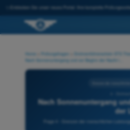
✨
Entdecken Sie unser neues Portal: Ihre komplette Prüfungsvorbe
Home
>
Prüfungsfragen
>
Drohnenführerschein STS Theo
Nach Sonnenuntergang und vor Beginn der Nacht im Sinne der Luftfahrt:
Grenzen der menschlichen
4 - Drohne
Nach Sonnenuntergang und 
der 
Frage 4 - Grenzen der menschlichen Leistung