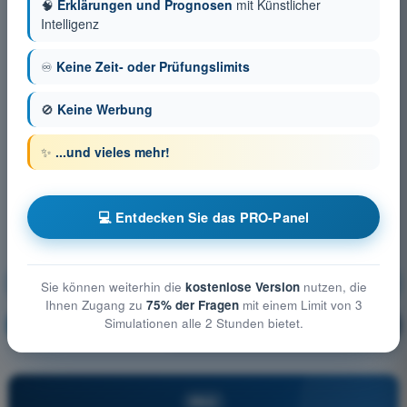
🧠
Erklärungen und Prognosen
mit Künstlicher
Intelligenz
♾️
Keine Zeit- oder Prüfungslimits
🚫
Keine Werbung
✨
...und vieles mehr!
💻 Entdecken Sie das PRO-Panel
Grenzen der menschlichen Leistungsfähigkeit
Sie können weiterhin die
kostenlose Version
nutzen, die
Ihnen Zugang zu
75% der Fragen
mit einem Limit von 3
Simulationen alle 2 Stunden bietet.
Ausbildung!
Erläuterung der Frage
🔒
PRO
PRO