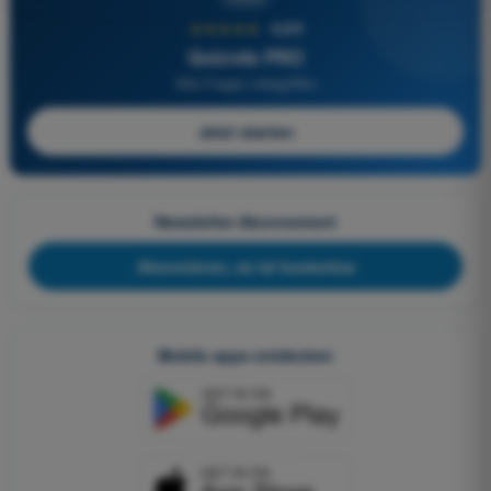
★★★★★
4,6/5
Quizvds PRO
Alle Fragen inbegriffen
Jetzt starten
Newsletter-Abonnement
Abonnieren, es ist kostenlos
Mobile apps entdecken