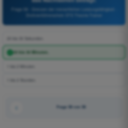
Frage 58 - Grenzen der menschlichen Leistungsfähigkeit -
Drohnenführerschein STS Theorie-Trainer
20 bis 30 Sekunden.
20 bis 30 Minuten.
1 bis 2 Minuten.
1 bis 2 Stunden.
Frage 58 von 58