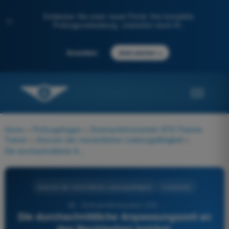
Entdecken Sie unser neues Portal: Ihre komplette
✨
Prüfungsvorbereitung, unterstützt durch KI.
→
Anmelden
Jetzt starten
Home
>
Prüfungsfragen
>
Drohnenführerschein STS Theorie-
Trainer
>
Grenzen der menschlichen Leistungsfähigkeit
>
Die durchschnittliche Anpassungszeit an das Nachtsehen beträgt:
Grenzen der menschlichen Leistungsfähigkeit
4 Antworten
58 - Drohnenführerschein STS -
Die durchschnittliche Anpassungszeit an
das Nachtsehen beträgt: