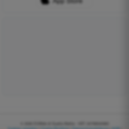
© 2026
EGWeb di Guatta Mattia - VAT: 04768540983
Cookies verwalten
|
Cookie-Richtlinie
|
Datenschutzerklärung
|
AGB
|