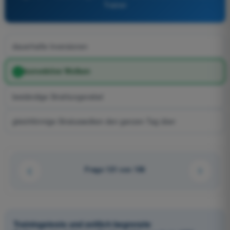
Trainer
dauerhafte Inversionen
konvektive Wolken
beständige Strahlungsnebel
gleichförmige Stratuswolken den ganzen Tag über
Frage 121 von 136
Trainingstests und zeitlich begrenzte