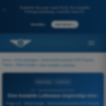
Entdecken Sie unser neues Portal: Ihre komplette
✨
Prüfungsvorbereitung, unterstützt durch KI.
→
Anmelden
Jetzt starten
Home
>
Prüfungsfragen
>
Drohnenführerschein STS Theorie-
Trainer
>
Meteorologie
>
Eine instabile Luftmasse begünstigt eher:
Meteorologie
4 Antworten
121 - Drohnenführerschein STS -
Eine instabile Luftmasse begünstigt eher:
Frage 121 - Meteorologie - Drohnenführerschein STS Theorie-