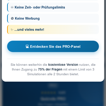
♾️
Keine Zeit- oder Prüfungslimits
🚫
Keine Werbung
✨
...und vieles mehr!
💻 Entdecken Sie das PRO-Panel
Meteorologie
Ausbildung!
Sie können weiterhin die
kostenlose Version
nutzen, die
Erläuterung der Frage
🔒
PRO
Ihnen Zugang zu
75% der Fragen
mit einem Limit von 3
Simulationen alle 2 Stunden bietet.
PRO
★★★★★
4,6/5
Quizvds PRO
Alle Fragen inbegriffen