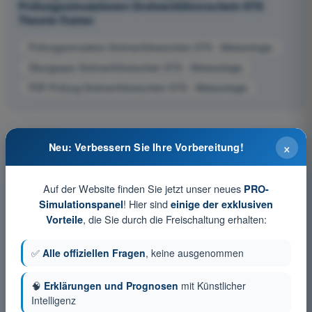
Prüfungssimulationen Drohnenführerschein STS
Theorie-Trainer
Prüfungssimulation Drohnenführerschein STS - Meteorologie
Übungsquiz Drohnenführerschein STS - Meteorologie
PDF-Prüfung Drohnenführerschein STS - Meteorologie
×
Neu: Verbessern Sie Ihre Vorbereitung!
Auf der Website finden Sie jetzt unser neues
PRO-
! Hier sind
Simulationspanel
einige der exklusiven
, die Sie durch die Freischaltung erhalten:
Vorteile
✅
Alle offiziellen Fragen
, keine ausgenommen
🧠
Erklärungen und Prognosen
mit Künstlicher
Intelligenz