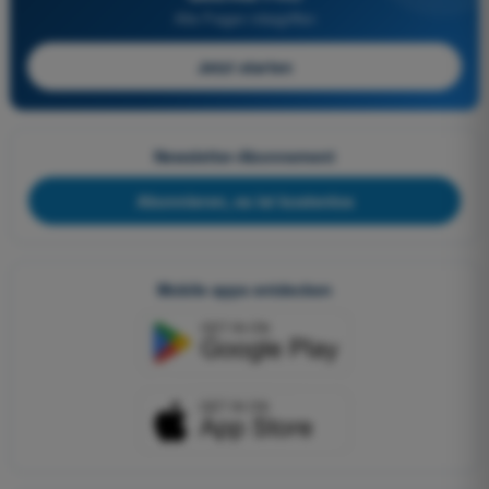
Alle Fragen inbegriffen
Jetzt starten
Newsletter-Abonnement
Abonnieren, es ist kostenlos
Mobile apps entdecken