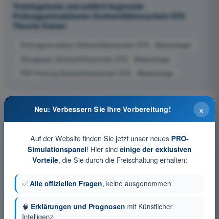
Trainingstests und zeitlich begrenzte
Prüfungssimulationen Drohnenführerschein STS
Theorie-Trainer
Prüfungssimulation Drohnenführerschein STS - Meteorologie
Übungsquiz Drohnenführerschein STS - Meteorologie
PDF-Prüfung Drohnenführerschein STS - Meteorologie
×
Neu: Verbessern Sie Ihre Vorbereitung!
Auf der Website finden Sie jetzt unser neues
PRO-
! Hier sind
Simulationspanel
einige der exklusiven
, die Sie durch die Freischaltung erhalten:
Vorteile
✅
Alle offiziellen Fragen
, keine ausgenommen
🧠
Erklärungen und Prognosen
mit Künstlicher
Intelligenz