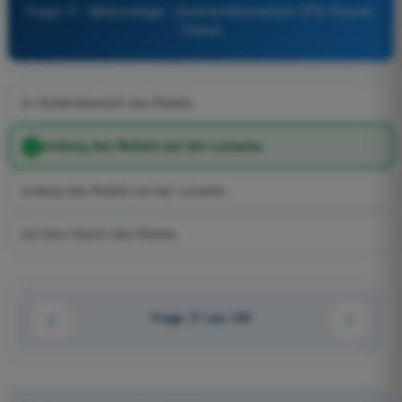
Frage 17 - Meteorologie - Drohnenführerschein STS Theorie-
Trainer
im Aufwindbereich des Reliefs.
entlang des Reliefs auf der Leeseite.
entlang des Reliefs auf der Luvseite.
auf dem Kamm des Reliefs.
Frage 17 von 136