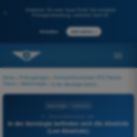
Entdecken Sie unser neues Portal: Ihre komplette
✨
Prüfungsvorbereitung, unterstützt durch KI.
→
Anmelden
Jetzt starten
Home
>
Prüfungsfragen
>
Drohnenführerschein STS Theorie-
Trainer
>
Meteorologie
>
In der Aerologie befinden sich die Abwinde (Lee-Abwinde):
Meteorologie
4 Antworten
17 - Drohnenführerschein STS -
In der Aerologie befinden sich die Abwinde
(Lee-Abwinde):