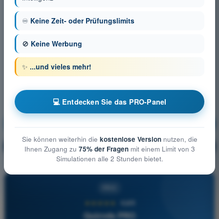
♾️
Keine Zeit- oder Prüfungslimits
🚫
Keine Werbung
✨
...und vieles mehr!
💻 Entdecken Sie das PRO-Panel
Meteorologie
Ausbildung!
Sie können weiterhin die
kostenlose Version
nutzen, die
Erläuterung der Frage
🔒
PRO
Ihnen Zugang zu
75% der Fragen
mit einem Limit von 3
Simulationen alle 2 Stunden bietet.
PRO
★★★★★
4,6/5
Quizvds PRO