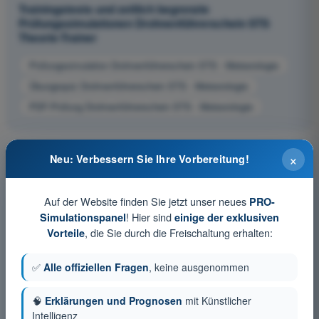
Trainingstests und zeitlich begrenzte
Prüfungssimulationen Drohnenführerschein STS
Theorie-Trainer
Prüfungssimulation Drohnenführerschein STS - Meteorologie
Übungsquiz Drohnenführerschein STS - Meteorologie
PDF-Prüfung Drohnenführerschein STS - Meteorologie
×
Neu: Verbessern Sie Ihre Vorbereitung!
Auf der Website finden Sie jetzt unser neues
PRO-
! Hier sind
Simulationspanel
einige der exklusiven
, die Sie durch die Freischaltung erhalten:
Vorteile
✅
Alle offiziellen Fragen
, keine ausgenommen
🧠
Erklärungen und Prognosen
mit Künstlicher
Intelligenz