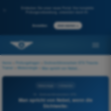
Entdecken Sie unser neues Portal: Ihre komplette
✨
Prüfungsvorbereitung, unterstützt durch KI.
→
Anmelden
Jetzt starten
Home
>
Prüfungsfragen
>
Drohnenführerschein STS Theorie-
Trainer
>
Meteorologie
>
Man spricht von Nebel, wenn die Sichtweite:
Meteorologie
4 Antworten
19 - Drohnenführerschein STS -
Man spricht von Nebel, wenn die
Sichtweite: