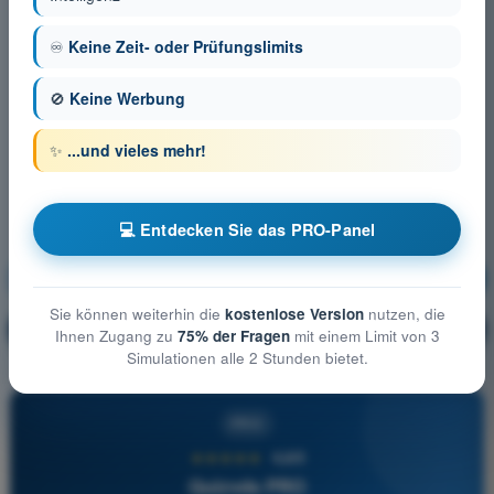
♾️
Keine Zeit- oder Prüfungslimits
🚫
Keine Werbung
✨
...und vieles mehr!
💻 Entdecken Sie das PRO-Panel
Meteorologie
Ausbildung!
Sie können weiterhin die
kostenlose Version
nutzen, die
Erläuterung der Frage
🔒
PRO
Ihnen Zugang zu
75% der Fragen
mit einem Limit von 3
Simulationen alle 2 Stunden bietet.
PRO
★★★★★
4,6/5
Quizvds PRO