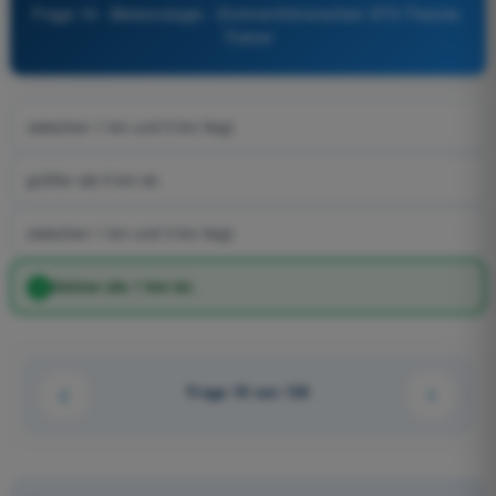
Frage 19 - Meteorologie - Drohnenführerschein STS Theorie-
Trainer
zwischen 1 km und 5 km liegt.
größer als 5 km ist.
zwischen 1 km und 3 km liegt.
kleiner als 1 km ist.
Frage 19 von 136