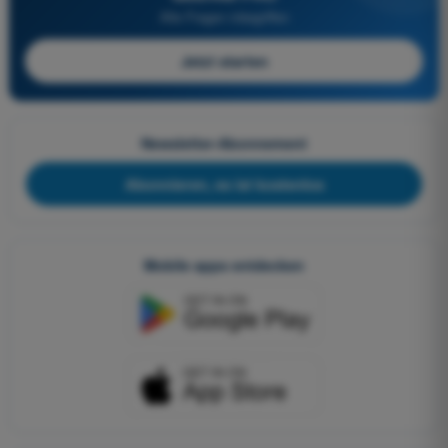
Alle Fragen inbegriffen
Jetzt starten
Newsletter-Abonnement
Abonnieren, es ist kostenlos
Mobile apps entdecken