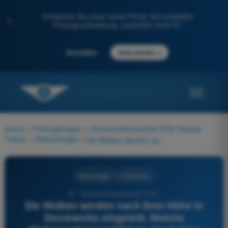
Entdecken Sie unser neues Portal: Ihre komplette
✨
Prüfungsvorbereitung, unterstützt durch KI.
→
Anmelden
Jetzt starten
Home
>
Prüfungsfragen
>
Drohnenführerschein STS Theorie-
Trainer
>
Meteorologie
>
Die Wolken werden nach ihrer Höhe in Stockwerke eingeteilt. Welche Wolkengattung gehört zu den hohen Wolken und besteht überwiegend aus Eiskristallen?
Meteorologie
4 Antworten
40 - Drohnenführerschein STS -
Die Wolken werden nach ihrer Höhe in
Stockwerke eingeteilt. Welche