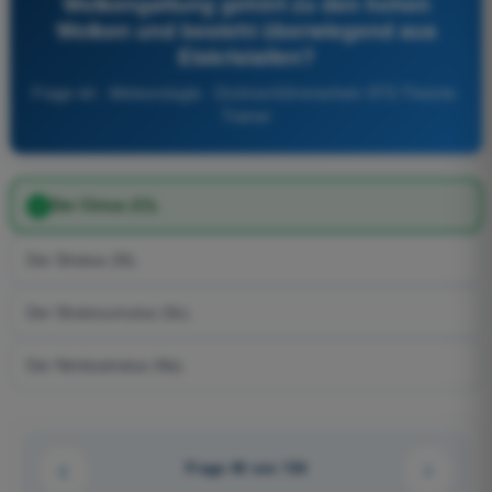
Wolkengattung gehört zu den hohen
Wolken und besteht überwiegend aus
Eiskristallen?
Frage 40 - Meteorologie - Drohnenführerschein STS Theorie-
Trainer
Der Cirrus (Ci).
Der Stratus (St).
Der Stratocumulus (Sc).
Der Nimbostratus (Ns).
Frage 40 von 136