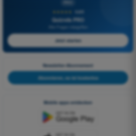
PRO
★★★★★
4,6/5
Quizvds PRO
Alle Fragen inbegriffen
Jetzt starten
Newsletter-Abonnement
Abonnieren, es ist kostenlos
Mobile apps entdecken