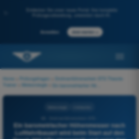
Entdecken Sie unser neues Portal: Ihre komplette
✨
Prüfungsvorbereitung, unterstützt durch KI.
→
Anmelden
Jetzt starten
Home
>
Prüfungsfragen
>
Drohnenführerschein STS Theorie-
Trainer
>
Meteorologie
>
Ein barometrischer Höhenmesser nach Luftfahrtbauart wird beim Start auf den Druck 980 hPa eingestellt und zeigt den Wert 0 an. Im Flug beträgt der Luftdruck 977,17 hPa. Da dieser Druck von 977,17 hPa in der Standardatmosphäre einer Höhe von 305 m entspricht, welchen Wert zeigt dieser Höhenmesser an?
Meteorologie
4 Antworten
68 - Drohnenführerschein STS -
Ein barometrischer Höhenmesser nach
Luftfahrtbauart wird beim Start auf den