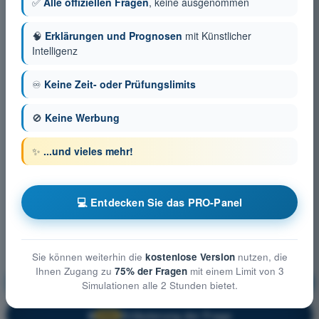
✅
Alle offiziellen Fragen
, keine ausgenommen
🧠
Erklärungen und Prognosen
mit Künstlicher
Intelligenz
♾️
Keine Zeit- oder Prüfungslimits
🚫
Keine Werbung
✨
...und vieles mehr!
💻 Entdecken Sie das PRO-Panel
Sie können weiterhin die
kostenlose Version
nutzen, die
Ihnen Zugang zu
75% der Fragen
mit einem Limit von 3
Meteorologie
Ausbildung!
Simulationen alle 2 Stunden bietet.
Erläuterung der Frage
🔒
PRO