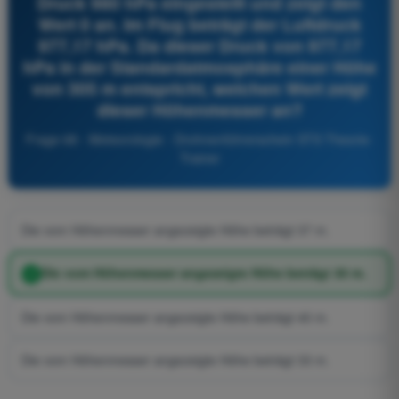
Druck 980 hPa eingestellt und zeigt den
Wert 0 an. Im Flug beträgt der Luftdruck
977,17 hPa. Da dieser Druck von 977,17
hPa in der Standardatmosphäre einer Höhe
von 305 m entspricht, welchen Wert zeigt
dieser Höhenmesser an?
Frage 68 - Meteorologie - Drohnenführerschein STS Theorie-
Trainer
Die vom Höhenmesser angezeigte Höhe beträgt 37 m.
Die vom Höhenmesser angezeigte Höhe beträgt 30 m.
Die vom Höhenmesser angezeigte Höhe beträgt 40 m.
Die vom Höhenmesser angezeigte Höhe beträgt 33 m.