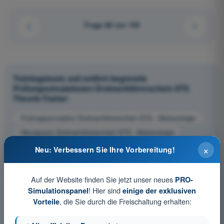
Frage 68 von 136
Trainingstests und zeitlich begrenzte
Prüfungssimulationen Drohnenführerschein STS
Theorie-Trainer
Prüfungssimulation Drohnenführerschein STS - Meteorologie
Übungsquiz Drohnenführerschein STS - Meteorologie
PDF-Prüfung Drohnenführerschein STS - Meteorologie
×
Neu: Verbessern Sie Ihre Vorbereitung!
Auf der Website finden Sie jetzt unser neues
PRO-
! Hier sind
Simulationspanel
einige der exklusiven
, die Sie durch die Freischaltung erhalten:
Vorteile