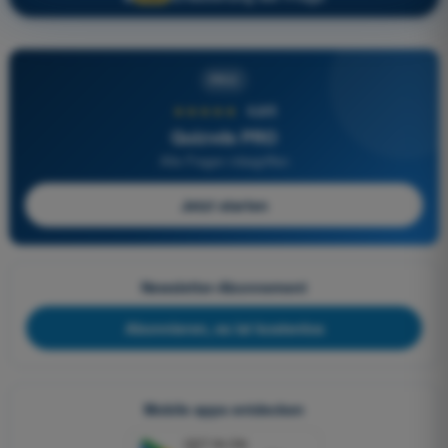
PRO
★★★★★
4,6/5
Quizvds PRO
Alle Fragen inbegriffen
Jetzt starten
Newsletter-Abonnement
Abonnieren, es ist kostenlos
Mobile apps entdecken