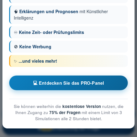
🧠
Erklärungen und Prognosen
mit Künstlicher
Intelligenz
♾️
Keine Zeit- oder Prüfungslimits
🚫
Keine Werbung
✨
...und vieles mehr!
💻 Entdecken Sie das PRO-Panel
Sie können weiterhin die
kostenlose Version
nutzen, die
Ihnen Zugang zu
75% der Fragen
mit einem Limit von 3
Meteorologie
Ausbildung!
Simulationen alle 2 Stunden bietet.
Erläuterung der Frage
🔒
PRO