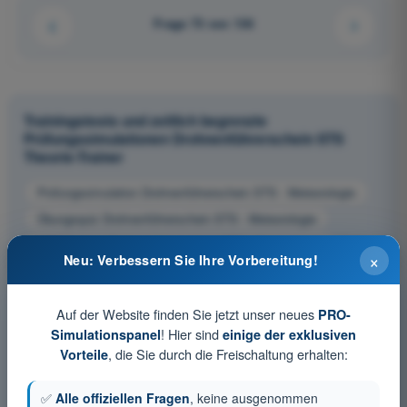
Frage 73 von 136
Trainingstests und zeitlich begrenzte
Prüfungssimulationen Drohnenführerschein STS
Theorie-Trainer
Prüfungssimulation Drohnenführerschein STS - Meteorologie
Übungsquiz Drohnenführerschein STS - Meteorologie
PDF-Prüfung Drohnenführerschein STS - Meteorologie
×
Neu: Verbessern Sie Ihre Vorbereitung!
Auf der Website finden Sie jetzt unser neues
PRO-
! Hier sind
Simulationspanel
einige der exklusiven
, die Sie durch die Freischaltung erhalten:
Vorteile
✅
Alle offiziellen Fragen
, keine ausgenommen