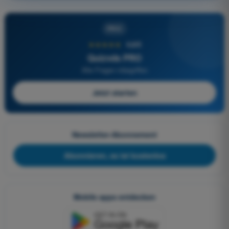
PRO
★★★★★
4,6/5
Quizvds PRO
Alle Fragen inbegriffen
Jetzt starten
Newsletter-Abonnement
Abonnieren, es ist kostenlos
Mobile apps entdecken