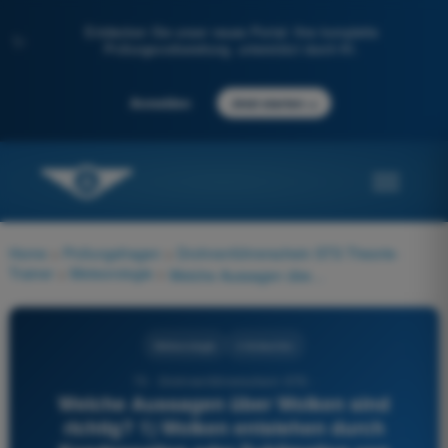
Entdecken Sie unser neues Portal: Ihre komplette
✨
Prüfungsvorbereitung, unterstützt durch KI.
→
Anmelden
Jetzt starten
Home
>
Prüfungsfragen
>
Drohnenführerschein STS Theorie-
Trainer
>
Meteorologie
>
Welche Aussagen über Wolken sind richtig? 1) Wolken entstehen durch Kondensation oder Sublimation von Wasserdampf. 2) Wolken bilden sich immer durch Abkühlung der Luft. 3) Wolken werden in Gattungen eingeteilt. 4) Nebel ist eine Wolke mit Bodenkontakt.
Meteorologie
4 Antworten
73 - Drohnenführerschein STS -
Welche Aussagen über Wolken sind
richtig? 1) Wolken entstehen durch