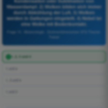
Kondensation oder Sublimation von
Wasserdampf. 2) Wolken bilden sich immer
durch Abkühlung der Luft. 3) Wolken
werden in Gattungen eingeteilt. 4) Nebel ist
eine Wolke mit Bodenkontakt.
Frage 73 - Meteorologie - Drohnenführerschein STS Theorie-
Trainer
1, 2, 3 und 4
1 und 4
1, 3 und 4
1 und 3