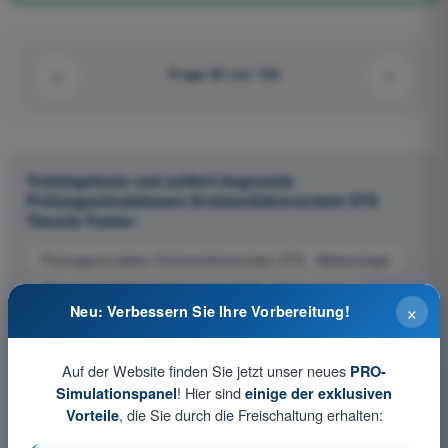
Frage 83 von 136
Trainingstests und zeitlich begrenzte
Prüfungssimulationen Drohnenführerschein STS
Theorie-Trainer
Prüfungssimulation Drohnenführerschein STS - Meteorologie
Übungsquiz Drohnenführerschein STS - Meteorologie
×
Neu: Verbessern Sie Ihre Vorbereitung!
PDF-Prüfung Drohnenführerschein STS - Meteorologie
Auf der Website finden Sie jetzt unser neues
PRO-
! Hier sind
Simulationspanel
einige der exklusiven
, die Sie durch die Freischaltung erhalten:
Vorteile