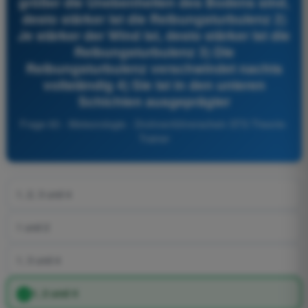
größer die Unebenheiten des Bodens sind,
desto stärker ist die Reibungsturbulenz 2)
Je stärker der Wind ist, desto stärker ist die
Reibungsturbulenz 3) Die
Reibungsturbulenz verschwindet nachts
vollständig 4) Sie ist in den unteren
Schichten ausgeprägter
Frage 83 - Meteorologie - Drohnenführerschein STS Theorie-
Trainer
1, 2, 3 und 4
1 und 2
1, 3 und 4
1, 2 und 4