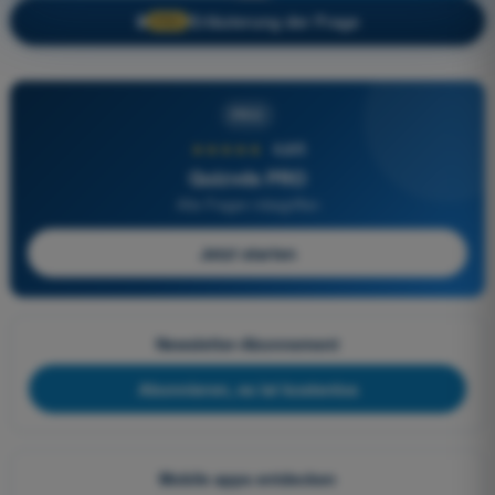
Erläuterung der Frage
🔒
PRO
PRO
★★★★★
4,6/5
Quizvds PRO
Alle Fragen inbegriffen
Jetzt starten
Newsletter-Abonnement
Abonnieren, es ist kostenlos
Mobile apps entdecken