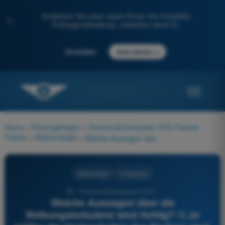
Entdecken Sie unser neues Portal: Ihre komplette
✨
Prüfungsvorbereitung, unterstützt durch KI.
→
Anmelden
Jetzt starten
Home
>
Prüfungsfragen
>
Drohnenführerschein STS Theorie-
Trainer
>
Meteorologie
>
Welche Aussagen über die Reibungsturbulenz sind richtig? 1) Je größer die Unebenheiten des Bodens sind, desto stärker ist die Reibungsturbulenz 2) Je stärker der Wind ist, desto stärker ist die Reibungsturbulenz 3) Die Reibungsturbulenz verschwindet nachts vollständig 4) Sie ist in den unteren Schichten ausgeprägter
Meteorologie
4 Antworten
83 - Drohnenführerschein STS -
Welche Aussagen über die
Reibungsturbulenz sind richtig? 1) Je