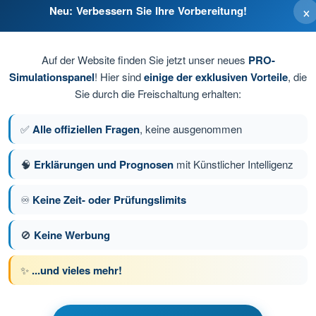
×
Neu: Verbessern Sie Ihre Vorbereitung!
Auf der Website finden Sie jetzt unser neues
PRO-
Simulationspanel
! Hier sind
einige der exklusiven Vorteile
, die
Sie durch die Freischaltung erhalten:
✅
Alle offiziellen Fragen
, keine ausgenommen
🧠
Erklärungen und Prognosen
mit Künstlicher Intelligenz
♾️
Keine Zeit- oder Prüfungslimits
e 18 von 240
Nächste Frage
🚫
Keine Werbung
✨
...und vieles mehr!
üfungssimulationen PPL(A) Theorieprüfungs-