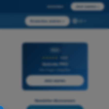
Anmelden
Jetzt starten
→
Kostenlos starten
→
DE
PRO
★★★★★
4,6/5
Quizvds PRO
Alle Fragen inbegriffen
Jetzt starten
Newsletter-Abonnement