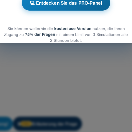
rologie
💻 Entdecken Sie das PRO-Panel
PDF-Prüfung PPL(A) - Privatpilotenlizenz - Meteorologie
Sie können weiterhin die
kostenlose Version
nutzen, die Ihnen
Zugang zu
75% der Fragen
mit einem Limit von 3 Simulationen alle
2 Stunden bietet.
ung!
Erläuterung der Frage
🔒
PRO