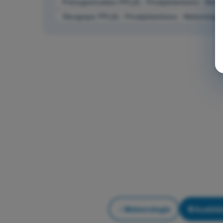
Prüfungssimulation PPL(A) - Privatpilotenlizenz - Meteo
Übungsquiz PPL(A) - Privatpilotenlizenz - Meteorologie
Meteorologie
Ausbild