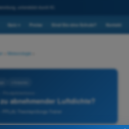
reitung, unterstützt durch KI.
Quiz
Preise
Sind Sie eine Schule?
Kontakt
▾
er
>
Meteorologie
>
gie
4 Antworten
- Privatpilotenlizenz -
 zu abnehmender Luftdichte?
 - PPL(A) Theorieprüfungs-Trainer