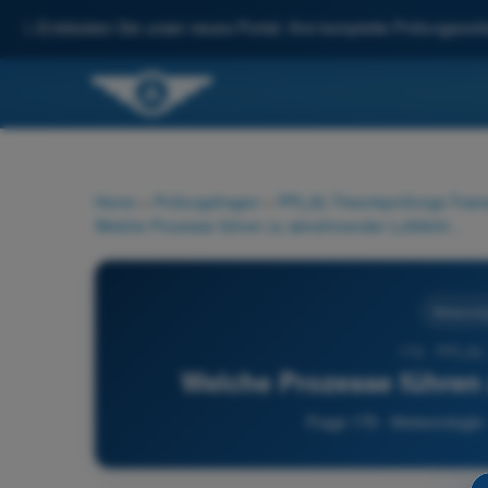
✨
Entdecken Sie unser neues Portal: Ihre komplette Prüfungsvorbe
Home
>
Prüfungsfragen
>
PPL(A) Theorieprüfungs-Train
Welche Prozesse führen zu abnehmender Luftdichte?
Meteorolo
176 - PPL(A) 
Welche Prozesse führen
Frage 176 - Meteorologie